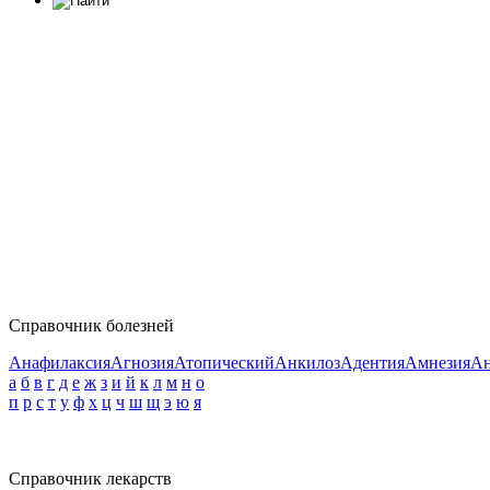
Справочник болезней
Анафилаксия
Агнозия
Атопический
Анкилоз
Адентия
Амнезия
Ан
а
б
в
г
д
е
ж
з
и
й
к
л
м
н
о
п
р
с
т
у
ф
х
ц
ч
ш
щ
э
ю
я
Справочник лекарств