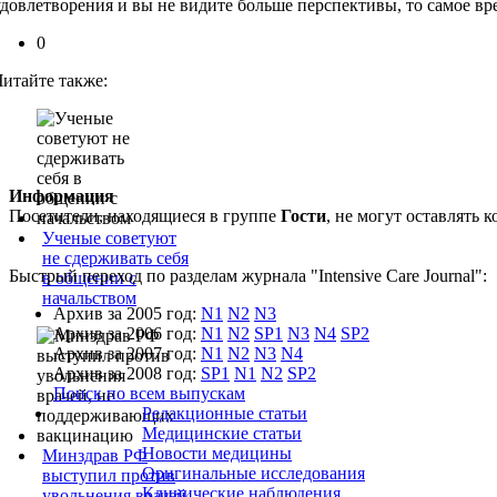
удовлетворения и вы не видите больше перспективы, то самое вр
0
Читайте также:
Информация
Посетители, находящиеся в группе
Гости
, не могут оставлять
Ученые советуют
не сдерживать себя
Быстрый переход по разделам журнала "Intensive Care Journal":
в общении с
начальством
Архив за 2005 год:
N1
N2
N3
Архив за 2006 год:
N1
N2
SP1
N3
N4
SP2
Архив за 2007 год:
N1
N2
N3
N4
Архив за 2008 год:
SP1
N1
N2
SP2
Поиск по всем выпускам
Редакционные статьи
Медицинские статьи
Новости медицины
Минздрав РФ
Оригинальные исследования
выступил против
Клинические наблюдения
увольнения врачей,