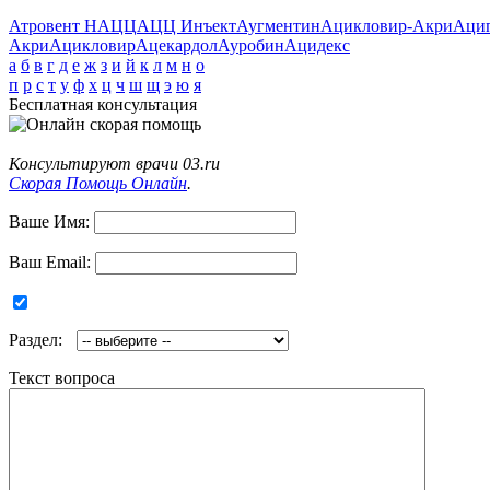
Атровент Н
АЦЦ
АЦЦ Инъект
Аугментин
Ацикловир-Акри
Аци
Акри
Ацикловир
Ацекардол
Ауробин
Ацидекс
а
б
в
г
д
е
ж
з
и
й
к
л
м
н
о
п
р
с
т
у
ф
х
ц
ч
ш
щ
э
ю
я
Бесплатная консультация
Консультируют врачи 03.ru
Скорая Помощь Онлайн
.
Ваше Имя:
Ваш Email:
Раздел:
Текст вопроса