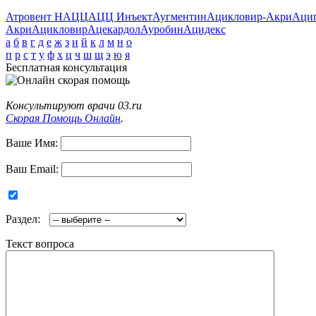
Атровент Н
АЦЦ
АЦЦ Инъект
Аугментин
Ацикловир-Акри
Аци
Акри
Ацикловир
Ацекардол
Ауробин
Ацидекс
а
б
в
г
д
е
ж
з
и
й
к
л
м
н
о
п
р
с
т
у
ф
х
ц
ч
ш
щ
э
ю
я
Бесплатная консультация
Консультируют врачи 03.ru
Скорая Помощь Онлайн
.
Ваше Имя:
Ваш Email:
Раздел:
Текст вопроса