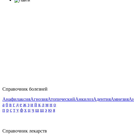
Справочник болезней
Анафилаксия
Агнозия
Атопический
Анкилоз
Адентия
Амнезия
Ан
а
б
в
г
д
е
ж
з
и
й
к
л
м
н
о
п
р
с
т
у
ф
х
ц
ч
ш
щ
э
ю
я
Справочник лекарств