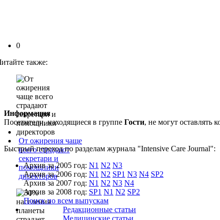
0
Читайте также:
Информация
Посетители, находящиеся в группе
Гости
, не могут оставлять
От ожирения чаще
Быстрый переход по разделам журнала "Intensive Care Journal":
всего страдают
секретари и
Архив за 2005 год:
N1
N2
N3
помощники
Архив за 2006 год:
N1
N2
SP1
N3
N4
SP2
директоров
Архив за 2007 год:
N1
N2
N3
N4
Архив за 2008 год:
SP1
N1
N2
SP2
Поиск по всем выпускам
Редакционные статьи
Медицинские статьи