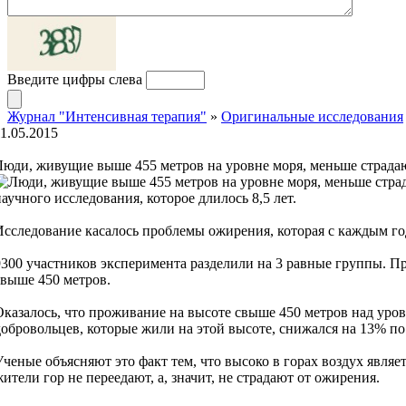
Введите цифры слева
Журнал "Интенсивная терапия"
»
Оригинальные исследования
11.05.2015
Люди, живущие выше 455 метров на уровне моря, меньше страда
научного исследования, которое длилось 8,5 лет.
Исследование касалось проблемы ожирения, которая с каждым го
9300 участников эксперимента разделили на 3 равные группы. При
свыше 450 метров.
Оказалось, что проживание на высоте свыше 450 метров над уро
добровольцев, которые жили на этой высоте, снижался на 13% п
Ученые объясняют это факт тем, что высоко в горах воздух являе
жители гор не переедают, а, значит, не страдают от ожирения.