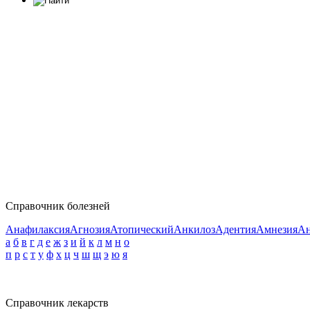
Справочник болезней
Анафилаксия
Агнозия
Атопический
Анкилоз
Адентия
Амнезия
Ан
а
б
в
г
д
е
ж
з
и
й
к
л
м
н
о
п
р
с
т
у
ф
х
ц
ч
ш
щ
э
ю
я
Справочник лекарств