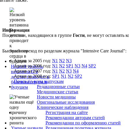
Читайте также:
Информация
Посетители, находящиеся в группе
Гости
, не могут оставлять
Быстрый переход по разделам журнала "Intensive Care Journal":
Архив за 2005 год:
N1
N2
N3
Архив за 2006 год:
N1
N2
SP1
N3
N4
SP2
Низкий уровень
Архив за 2007 год:
N1
N2
N3
N4
витамина D в
Архив за 2008 год:
SP1
N1
N2
SP2
детстве приводит к
Поиск по всем выпускам
болезням сердца в
Редакционные статьи
будущем
Медицинские статьи
Новости медицины
Оригинальные исследования
Клинические наблюдения
Регистрация на сайте
Рекомендации авторам статей
Рекомендации по оформлению статей
Ученые назвали
Редакционная политика журнала