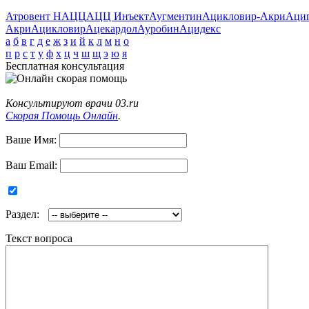
Атровент Н
АЦЦ
АЦЦ Инъект
Аугментин
Ацикловир-Акри
Аци
Акри
Ацикловир
Ацекардол
Ауробин
Ацидекс
а
б
в
г
д
е
ж
з
и
й
к
л
м
н
о
п
р
с
т
у
ф
х
ц
ч
ш
щ
э
ю
я
Бесплатная консультация
Консультируют врачи 03.ru
Скорая Помощь Онлайн
.
Ваше Имя:
Ваш Email:
Раздел:
Текст вопроса