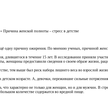
» Причина женской полноты – стресс в детстве
щё одну причину ожирения. По мнению ученых, причиной женско
, длившегося в течение 15 лет. В исследовании приняли участи
ы, женщины предоставили сведения о своем образе жизни, рацио
стве, тем выше был риск набора лишнего веса во взрослой жизн
в детском возрасте. А, девочки, пережившие сильные потрясени
, что характерно не только для женщин, но и для мужчин. В ст
в большом количестве содержатся во вредной пище.