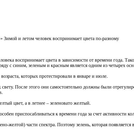
» Зимой и летом человек воспринимает цвета по-разному
еловека воспринимает цвета в зависимости от времени года. Та
аряду с синим, зеленым и красным является одним из четырех ос
 возраста, которых протестировали в январе и июле.
свету. После этого они самостоятельно должны были отрегулиро
в.
лтый цвет, а в летнее – зеленовато желтый.
пособен приспосабливаться к времени года за счет активности ко
о-желтой) части спектра. Поэтому зелень, которая появляется в 