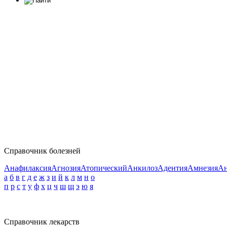
Справочник болезней
Анафилаксия
Агнозия
Атопический
Анкилоз
Адентия
Амнезия
Ан
а
б
в
г
д
е
ж
з
и
й
к
л
м
н
о
п
р
с
т
у
ф
х
ц
ч
ш
щ
э
ю
я
Справочник лекарств