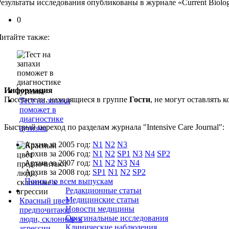
Результаты исследования опубликованы в журнале «Current Biolo
0
Читайте также:
Информация
Посетители, находящиеся в группе
Гости
, не могут оставлять
Тест на запахи
поможет в
диагностике
Быстрый переход по разделам журнала "Intensive Care Journal":
аутизма
Архив за 2005 год:
N1
N2
N3
Архив за 2006 год:
N1
N2
SP1
N3
N4
SP2
Архив за 2007 год:
N1
N2
N3
N4
Архив за 2008 год:
SP1
N1
N2
SP2
Поиск по всем выпускам
Редакционные статьи
Медицинские статьи
Красный цвет
Новости медицины
предпочитают
Оригинальные исследования
люди, склонные к
Клинические наблюдения
агрессии