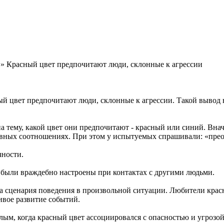
» Красный цвет предпочитают люди, склонные к агрессии
й цвет предпочитают люди, склонные к агрессии. Такой вывод в
а тему, какой цвет они предпочитают - красный или синий. Внач
авных соотношениях. При этом у испытуемых спрашивали: «преоб
чности.
о были враждебно настроены при контактах с другими людьми.
а сценария поведения в произвольной ситуации. Любители красн
ивое развитие событий.
ым, когда красный цвет ассоциировался с опасностью и угрозой