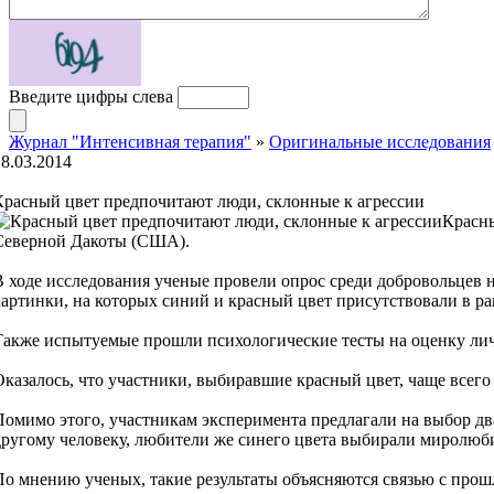
Введите цифры слева
Журнал "Интенсивная терапия"
»
Оригинальные исследования
18.03.2014
Красный цвет предпочитают люди, склонные к агрессии
Красны
Северной Дакоты (США).
В ходе исследования ученые провели опрос среди добровольцев н
картинки, на которых синий и красный цвет присутствовали в р
Также испытуемые прошли психологические тесты на оценку ли
Оказалось, что участники, выбиравшие красный цвет, чаще всег
Помимо этого, участникам эксперимента предлагали на выбор дв
другому человеку, любители же синего цвета выбирали миролюб
По мнению ученых, такие результаты объясняются связью с прошл