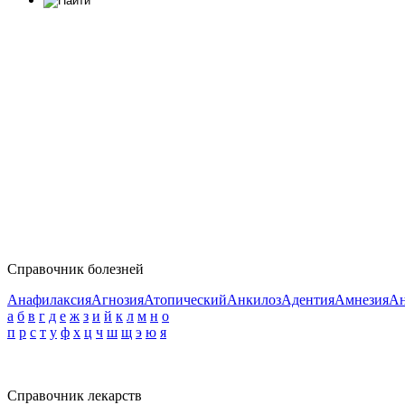
Справочник болезней
Анафилаксия
Агнозия
Атопический
Анкилоз
Адентия
Амнезия
Ан
а
б
в
г
д
е
ж
з
и
й
к
л
м
н
о
п
р
с
т
у
ф
х
ц
ч
ш
щ
э
ю
я
Справочник лекарств