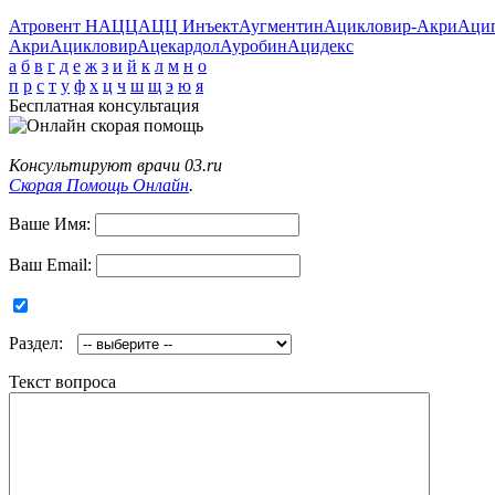
Атровент Н
АЦЦ
АЦЦ Инъект
Аугментин
Ацикловир-Акри
Аци
Акри
Ацикловир
Ацекардол
Ауробин
Ацидекс
а
б
в
г
д
е
ж
з
и
й
к
л
м
н
о
п
р
с
т
у
ф
х
ц
ч
ш
щ
э
ю
я
Бесплатная консультация
Консультируют врачи 03.ru
Скорая Помощь Онлайн
.
Ваше Имя:
Ваш Email:
Раздел:
Текст вопроса