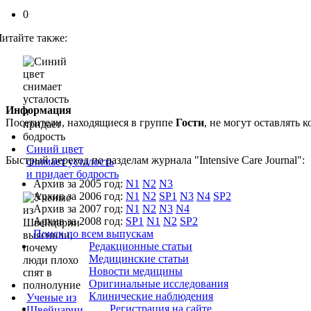
0
Читайте также:
Информация
Посетители, находящиеся в группе
Гости
, не могут оставлять
Синий цвет
Быстрый переход по разделам журнала "Intensive Care Journal":
снимает усталость
и придает бодрость
Архив за 2005 год:
N1
N2
N3
Архив за 2006 год:
N1
N2
SP1
N3
N4
SP2
Архив за 2007 год:
N1
N2
N3
N4
Архив за 2008 год:
SP1
N1
N2
SP2
Поиск по всем выпускам
Редакционные статьи
Медицинские статьи
Новости медицины
Оригинальные исследования
Клинические наблюдения
Ученые из
Регистрация на сайте
Швейцарии