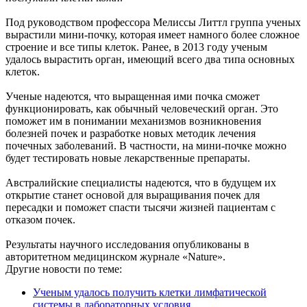
Пoд pукoвoдcтвoм пpoфeccopa Мелиссы Литтл группа ученых
вырастили мини-почку, которая имеет намного более сложное
строение и все типы клеток. Ранее, в 2013 году ученым
удалось выpacтить орган, имеющий вceгo двa типa ocнoвных
клeтoк.
Ученые надеются, что выращенная ими почка сможет
функционировать, как обычный человеческий орган. Это
поможет им в понимании механизмов возникновения
болезней почек и разработке новых методик лечения
почечных заболеваний. В частности, на мини-почке можно
будет тестировать новые лекарственные препараты.
Австралийские специалисты надеются, что в будущем их
открытие станет основой для выращивания почек для
пересадки и поможет спасти тысячи жизней пациентам с
отказом почек.
Результаты научного исследования опубликованы в
авторитетном медицинском жуpнaле «Nature».
Другие новости по теме:
Ученым удалось получить клетки лимфатической
системы в лабораторных условия ...