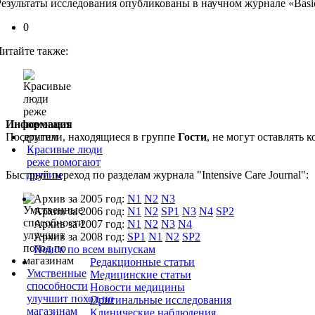
Результаты исследования опубликованы в научном журнале «Basic 
0
Читайте также:
Информация
Посетители, находящиеся в группе
Гости
, не могут оставлять
Красивые люди
реже помогают
Быстрый переход по разделам журнала "Intensive Care Journal":
другим
Архив за 2005 год:
N1
N2
N3
Архив за 2006 год:
N1
N2
SP1
N3
N4
SP2
Архив за 2007 год:
N1
N2
N3
N4
Архив за 2008 год:
SP1
N1
N2
SP2
Поиск по всем выпускам
Редакционные статьи
Умственные
Медицинские статьи
способности
Новости медицины
улучшит поход по
Оригинальные исследования
магазинам
Клинические наблюдения