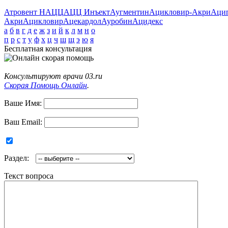
Атровент Н
АЦЦ
АЦЦ Инъект
Аугментин
Ацикловир-Акри
Аци
Акри
Ацикловир
Ацекардол
Ауробин
Ацидекс
а
б
в
г
д
е
ж
з
и
й
к
л
м
н
о
п
р
с
т
у
ф
х
ц
ч
ш
щ
э
ю
я
Бесплатная консультация
Консультируют врачи 03.ru
Скорая Помощь Онлайн
.
Ваше Имя:
Ваш Email:
Раздел:
Текст вопроса