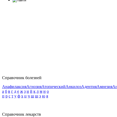
Справочник болезней
Анафилаксия
Агнозия
Атопический
Анкилоз
Адентия
Амнезия
Ан
а
б
в
г
д
е
ж
з
и
й
к
л
м
н
о
п
р
с
т
у
ф
х
ц
ч
ш
щ
э
ю
я
Справочник лекарств