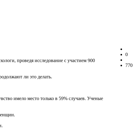
0
ологи, проведя исследование с участием 900
770
родолжают ли это делать.
увство имело место только в 59% случаев. Ученые
женщин.
и.