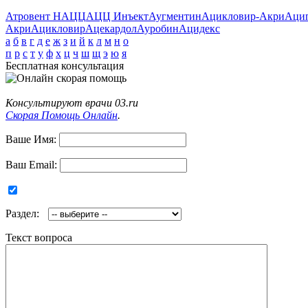
Атровент Н
АЦЦ
АЦЦ Инъект
Аугментин
Ацикловир-Акри
Аци
Акри
Ацикловир
Ацекардол
Ауробин
Ацидекс
а
б
в
г
д
е
ж
з
и
й
к
л
м
н
о
п
р
с
т
у
ф
х
ц
ч
ш
щ
э
ю
я
Бесплатная консультация
Консультируют врачи 03.ru
Скорая Помощь Онлайн
.
Ваше Имя:
Ваш Email:
Раздел:
Текст вопроса