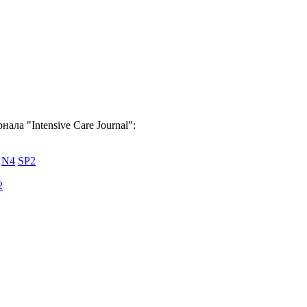
ала "Intensive Care Journal":
N4
SP2
2