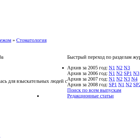
бежом
»
Стоматология
0а
Быстрый переход по разделам журн
Архив за 2005 год:
N1
N2
N3
Архив за 2006 год:
N1
N2
SP1
N3
Архив за 2007 год:
N1
N2
N3
N4
ась для взыскательных людей с
Архив за 2008 год:
SP1
N1
N2
SP
Поиск по всем выпускам
Редакционные статьи
й