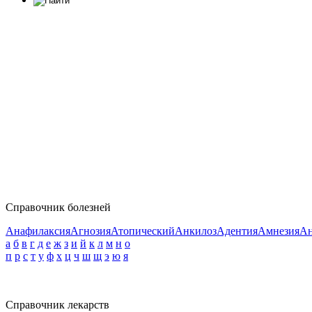
Справочник болезней
Анафилаксия
Агнозия
Атопический
Анкилоз
Адентия
Амнезия
Ан
а
б
в
г
д
е
ж
з
и
й
к
л
м
н
о
п
р
с
т
у
ф
х
ц
ч
ш
щ
э
ю
я
Справочник лекарств