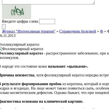
Введите цифры слева
Журнал "Интенсивная терапия"
»
Справочник болезней
»
Ф
» Ф
06.11.2013
Фолликулярный кератоз
Фолликулярный кератоз
- распространенное заболевание, при 
фолликулов.
В народе это состояние кожи
называют «цыпками».
Причина неизвестна
, хотя фолликулярный кератоз нередко встреч
В результате формирования пробок
из кератина, который в нор
бедрах и ягодицах. На лице может также появиться сыпь, особен
только косметическим дефектом. Однако бывает, что при пищевой
Диагностика основана на клинической картине.