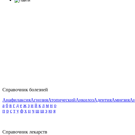
Справочник болезней
Анафилаксия
Агнозия
Атопический
Анкилоз
Адентия
Амнезия
Ан
а
б
в
г
д
е
ж
з
и
й
к
л
м
н
о
п
р
с
т
у
ф
х
ц
ч
ш
щ
э
ю
я
Справочник лекарств