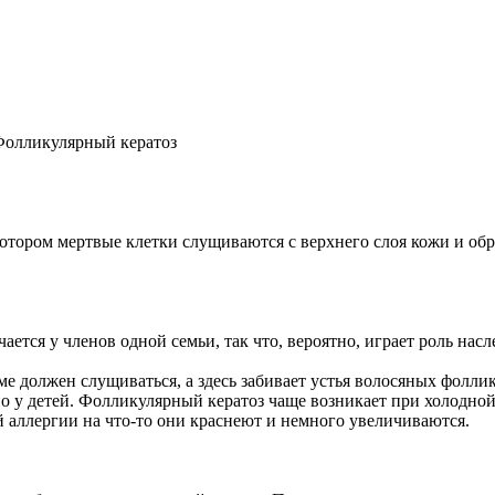
олликулярный кератоз
котором мертвые клетки слущиваются с верхнего слоя кожи и о
ается у членов одной семьи, так что, вероятно, играет роль насл
ме должен слущиваться, а здесь забивает устья волосяных фоллик
но у детей. Фолликулярный кератоз чаще возникает при холодной
 аллергии на что-то они краснеют и немного увеличиваются.