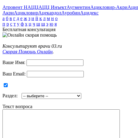
Атровент Н
АЦЦ
АЦЦ Инъект
Аугментин
Ацикловир-Акри
Аци
Акри
Ацикловир
Ацекардол
Ауробин
Ацидекс
а
б
в
г
д
е
ж
з
и
й
к
л
м
н
о
п
р
с
т
у
ф
х
ц
ч
ш
щ
э
ю
я
Бесплатная консультация
Консультируют врачи 03.ru
Скорая Помощь Онлайн
.
Ваше Имя:
Ваш Email:
Раздел:
Текст вопроса