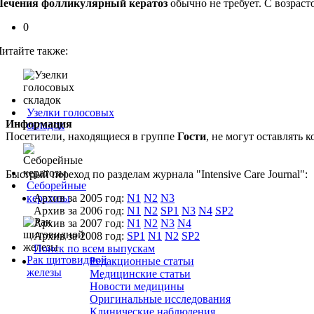
Лечения фолликулярный кератоз
обычно не требует. С возрас
0
Читайте также:
Узелки голосовых
Информация
складок
Посетители, находящиеся в группе
Гости
, не могут оставлять
Быстрый переход по разделам журнала "Intensive Care Journal":
Себорейные
кератозы
Архив за 2005 год:
N1
N2
N3
Архив за 2006 год:
N1
N2
SP1
N3
N4
SP2
Архив за 2007 год:
N1
N2
N3
N4
Архив за 2008 год:
SP1
N1
N2
SP2
Поиск по всем выпускам
Рак щитовидной
Редакционные статьи
железы
Медицинские статьи
Новости медицины
Оригинальные исследования
Клинические наблюдения