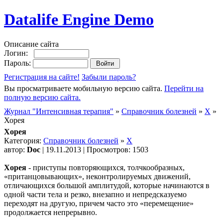
Datalife Engine Demo
Описание сайта
Логин:
Пароль:
Регистрация на сайте!
Забыли пароль?
Вы просматриваете мобильную версию сайта.
Перейти на
полную версию сайта.
Журнал "Интенсивная терапия"
»
Справочник болезней
»
Х
»
Хорея
Хорея
Категория:
Справочник болезней
»
Х
автор:
Doc
| 19.11.2013 | Просмотров: 1503
Хорея
- приступы повторяющихся, толчкообразных,
«пританцовывающих», неконтролируемых движений,
отличающихся большой амплитудой, которые начинаются в
одной части тела и резко, внезапно и непредсказуемо
переходят на другую, причем часто это «перемещение»
продолжается непрерывно.