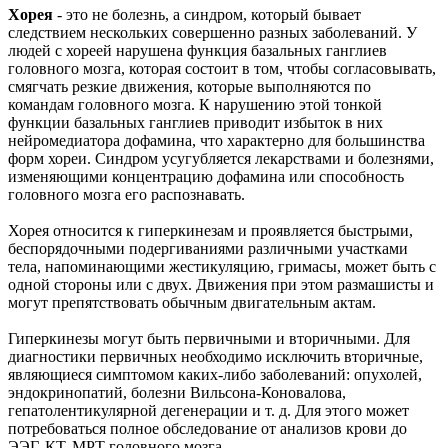
Хорея
- это не болезнь, а синдром, который бывает
следствием нескольких совершенно разных заболеваний. У
людей с хореей нарушена функция базальных ганглиев
головного мозга, которая состоит в том, чтобы согласовывать,
смягчать резкие движения, которые выполняются по
командам головного мозга. К нарушению этой тонкой
функции базальных ганглиев приводит избыток в них
нейромедиатора дофамина, что характерно для большинства
форм хореи. Синдром усугубляется лекарствами и болезнями,
изменяющими концентрацию дофамина или способность
головного мозга его распознавать.
Хорея относится к гиперкинезам и проявляется быстрыми,
беспорядочными подергиваниями различными участками
тела, напоминающими жестикуляцию, гримасы, может быть с
одной стороны или с двух. Движения при этом размашисты и
могут препятствовать обычным двигательным актам.
Гиперкинезы могут быть первичными и вторичными. Для
диагностики первичных необходимо исключить вторичные,
являющиеся симптомом каких-либо заболеваний: опухолей,
эндокринопатий, болезни Вильсона-Коновалова,
гепатолентикулярной дегенерации и т. д. Для этого может
потребоваться полное обследование от анализов крови до
ЭЭГ, КТ, МРТ головного мозга.