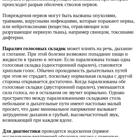
происходит разрыв оболочек стволов нервов.
Повреждения нервов могут быть вызваны опухолями,
травмами, вирусными инфекциями, которые поражают нервы,
или нейротоксинами (вещества, отравляющие или
разрушающие нервную ткань), например свинцом, токсинами
дифтерии.
Паралич голосовых складок
может влиять на речь, дыхание
и глотание. При этой болезни возможно попадание пищи и
жидкости в трахею и легкие. Если парализована только одна
голосовая складка (односторонний паралич), становится
хриплым голос. Обычно проходимость дыхательных путей
при этом не страдает, поскольку нормальная складка с другой
стороны открывается достаточно. Когда парализованы обе
голосовые складки (двусторонний паралич), уменьшается
сила голоса, но в остальном он звучит нормально. Однако
пространство между парализованными складками столь
небольшое и дыхательные пути имеют настолько малый
просвет, что даже минимальное напряжение вызывает
затруднение дыхания и грубый, высокочастотный звук,
возникающий при каждом вдохе.
Для диагностики
проводится эндоскопия (прямое
исследование внутренней оболочки органа с помощью