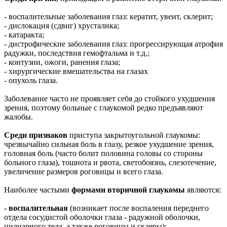
- воспалительные заболевания глаз: кератит, увеит, склерит;
- дислокация (сдвиг) хрусталика;
- катаракта;
- дистрофические заболевания глаз: прогрессирующая атрофия
радужки, последствия гемофтальма и т.д.;
- контузии, ожоги, ранения глаза;
- хирургические вмешательства на глазах
- опухоль глаза.
Заболевание часто не проявляет себя до стойкого ухудшения
зрения, поэтому больные с глаукомой редко предъявляют
жалобы.
Среди признаков
приступа закрытоугольной глаукомы:
чрезвычайно сильная боль в глазу, резкое ухудшение зрения,
головная боль (часто болит половина головы со стороны
больного глаза), тошнота и рвота, светобоязнь, слезотечение,
увеличение размеров роговицы и всего глаза.
Наиболее частыми
формами вторичной глаукомы
являются:
- воспалительная
(возникает после воспаления переднего
отдела сосудистой оболочки глаза - радужной оболочки,
цилиарного тела, а также роговицы и склеры);