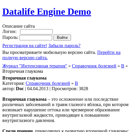
Datalife Engine Demo
Описание сайта
Логин:
Пароль:
Регистрация на сайте!
Забыли пароль?
Вы просматриваете мобильную версию сайта.
Перейти на
полную версию сайта.
Журнал "Интенсивная терапия"
»
Справочник болезней
»
В
»
Вторичная глаукома
Вторичная глаукома
Категория:
Справочник болезней
»
В
автор:
Doc
| 04.04.2013 | Просмотров: 3828
Вторичная глаукома
– это осложнение или последствие
различных заболеваний и травм глазного яблока, при котором
возникает нарушение оттока или чрезмерное образование
внутриглазной жидкости, приводящее к повышению
внутриглазного давления.
Среди причин
, приводящих к развитию вторичной глаукомы: