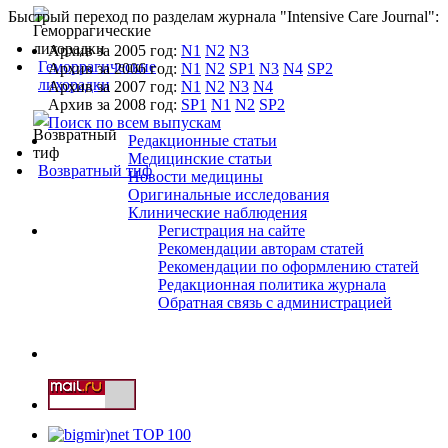
Быстрый переход по разделам журнала "Intensive Care Journal":
Архив за 2005 год:
N1
N2
N3
Геморрагические
Архив за 2006 год:
N1
N2
SP1
N3
N4
SP2
лихорадки
Архив за 2007 год:
N1
N2
N3
N4
Архив за 2008 год:
SP1
N1
N2
SP2
Поиск по всем выпускам
Редакционные статьи
Медицинские статьи
Возвратный тиф
Новости медицины
Оригинальные исследования
Клинические наблюдения
Регистрация на сайте
Рекомендации авторам статей
Рекомендации по оформлению статей
Редакционная политика журнала
Обратная связь с администрацией