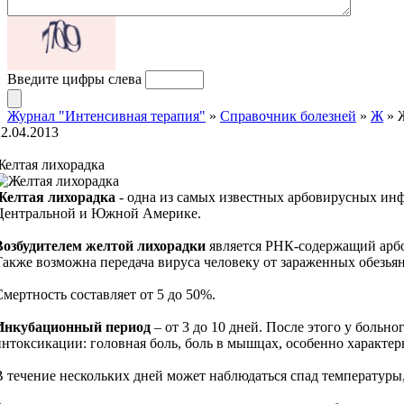
Введите цифры слева
Журнал "Интенсивная терапия"
»
Справочник болезней
»
Ж
» 
22.04.2013
Желтая лихорадка
Желтая лихорадка
- одна из самых известных арбовирусных инф
Центральной и Южной Америке.
Возбудителем желтой лихорадки
является РНК-содержащий арбов
Также возможна передача вируса человеку от зараженных обезьян
Смертность составляет от 5 до 50%.
Инкубационный период
– от 3 до 10 дней. После этого у больн
интоксикации: головная боль, боль в мышцах, особенно характер
В течение нескольких дней может наблюдаться спад температуры,