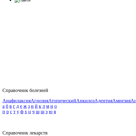
Справочник болезней
Анафилаксия
Агнозия
Атопический
Анкилоз
Адентия
Амнезия
Ан
а
б
в
г
д
е
ж
з
и
й
к
л
м
н
о
п
р
с
т
у
ф
х
ц
ч
ш
щ
э
ю
я
Справочник лекарств