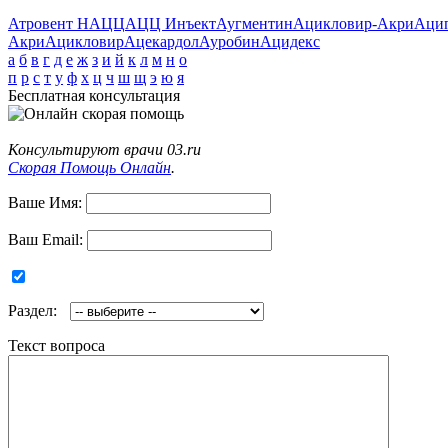
Атровент Н
АЦЦ
АЦЦ Инъект
Аугментин
Ацикловир-Акри
Аци
Акри
Ацикловир
Ацекардол
Ауробин
Ацидекс
а
б
в
г
д
е
ж
з
и
й
к
л
м
н
о
п
р
с
т
у
ф
х
ц
ч
ш
щ
э
ю
я
Бесплатная консультация
Консультируют врачи 03.ru
Скорая Помощь Онлайн
.
Ваше Имя:
Ваш Email:
Раздел:
Текст вопроса