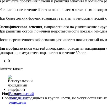
В результате поражения печени и развития гепатита у больного р
Молниеносное течение болезни оканчивается летальным исходом 
При более легких формах возникает гепатит и геморрагический 
Специфического лечения
, направленного на уничтожение вирус
При развитии острой почечной недостаточности показан гемодиа
После перенесенного заболевания развивается пожизненный имм
Для профилактики желтой лихорадки
проводится вакцинация 
однократно, иммунитет сохраняется в течение 30 лет.
0
Читайте также:
Информация
Венесуэльский
Посетители, находящиеся в группе
лошадиный
Гости
, не могут оставлять
энцефалит