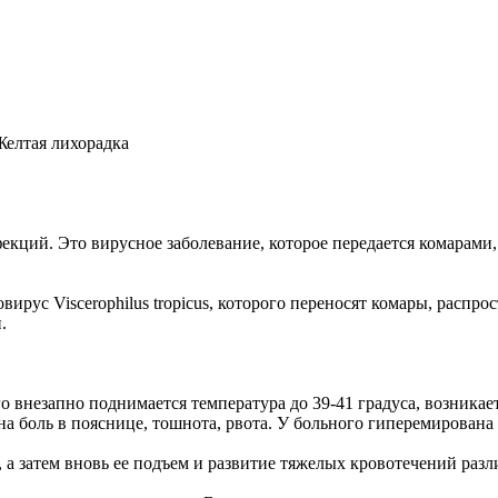
Желтая лихорадка
екций. Это вирусное заболевание, которое передается комарами
ирус Viscerophilus tropicus, которого переносят комары, распр
.
ого внезапно поднимается температура до 39-41 градуса, возник
на боль в пояснице, тошнота, рвота. У больного гиперемирована
 а затем вновь ее подъем и развитие тяжелых кровотечений раз