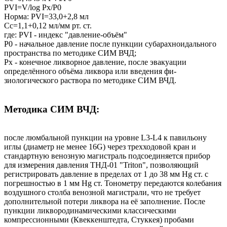
PVI=V/log Px/P0
Норма: PVI=33,0+2,8 мл
Сс=1,1+0,12 мл/мм рт. ст.
где: PVI - индекс "давление-объём"
Р0 - начальное давление после пункции субарахноидального
пространства по методике СИМ ВЧД;
Рх - конечное ликворное давление, после эвакуации
определённого объёма ликвора или введения фи-
зиологического раствора по методике СИМ ВЧД.
Методика СИМ ВЧД:
после люмбальной пункции на уровне L3-L4 к павильону
иглы (диаметр не менее 16G) через трехходовой кран и
стандартную венозную магистраль подсоединяется прибор
для измерения давления ТНД-01 "Triton", позволяющий
регистрировать давление в пределах от 1 до 38 мм Hg ст. с
погрешностью в 1 мм Hg ст. Тонометру передаются колебания
воздушного столба венозной магистрали, что не требует
дополнительной потери ликвора на её заполнение. После
пункции ликвородинамическими классическими
компрессионными (Квеккенштедта, Стуккея) пробами