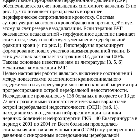
эффективное церебральное перфузионное давление (СРР)
обеспечивается за счет повышения системного давления (3 по
рис. 1), что позволяет преодолевать возросшее
периферическое сопротивление кровотоку. Система
ауторегуляции мозгового кровообращения противодействует
этому за счет резерва вазодилатации. Если терапия ВЧГ
оказывается неадекватной - перфузионное давление начинает
снижаться, чему способствует уменьшение церебральной
фракции крови (4 по рис.1). Гипоперфузия провоцирует
формирование новых участков ишемизированной ткани. В
этих участках возрастает экстракция О2, достигая 100%.
Таковы основные известные нам из литературы [3, 5, 6]
механизмы компенсации ВЧГ.
Целью настоящей работы являлось выяснение соотношений
между показателями эластичности краниоспинального
содержимого и ауторегуляции мозгового кровообращения при
прогрессировании острой церебральной недостаточности.
Исследование проводилось у 136 больных в возрасте от 13 до
72 лет с различными этиопатогенетическими вариантами
острой церебральной недостаточности (ОЦН) (таб. 1),
находившихся в отделении нейрореанимации клиники
нервных болезней и нейрохирургии ГКБ ╧40 Екатеринбурга в
период с 2001 по 2004 гг. Всем больным проводилась
спинальная инвазивная манометрия (СИМ) внутричерепного
давления с синхронным исследованием церебральной