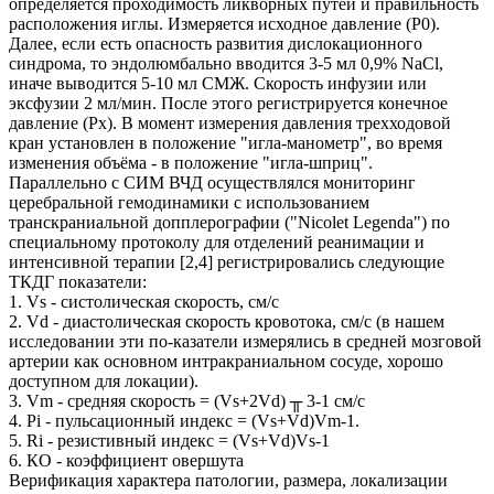
определяется проходимость ликворных путей и правильность
расположения иглы. Измеряется исходное давление (Р0).
Далее, если есть опасность развития дислокационного
синдрома, то эндолюмбально вводится 3-5 мл 0,9% NaCl,
иначе выводится 5-10 мл СМЖ. Скорость инфузии или
эксфузии 2 мл/мин. После этого регистрируется конечное
давление (Рх). В момент измерения давления трехходовой
кран установлен в положение "игла-манометр", во время
изменения объёма - в положение "игла-шприц".
Параллельно с СИМ ВЧД осуществлялся мониторинг
церебральной гемодинамики с использованием
транскраниальной допплерографии ("Nicolet Legenda") по
специальному протоколу для отделений реанимации и
интенсивной терапии [2,4] регистрировались следующие
ТКДГ показатели:
1. Vs - систолическая скорость, см/с
2. Vd - диастолическая скорость кровотока, см/с (в нашем
исследовании эти по-казатели измерялись в средней мозговой
артерии как основном интракраниальном сосуде, хорошо
доступном для локации).
3. Vm - средняя скорость = (Vs+2Vd) ╥ 3-1 см/с
4. Pi - пульсационный индекс = (Vs+Vd)Vm-1.
5. Ri - резистивный индекс = (Vs+Vd)Vs-1
6. КО - коэффициент овершута
Верификация характера патологии, размера, локализации