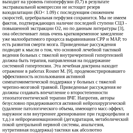
выходит на уровень гипоперфузии (0,7) в результате
экстравазальной компрессии не истощит резерв
вазодилатации (КО< 1.09) c последующим снижением
скоростей, церебральная перфузия сохранится. Мы не имеем
фактов, подтверждающих наличие последней ступени СЦЗ -
повышенной экстракции О2, но по данным литературы [3],
она обеспечивает лишь очень кратковременное замедление
уже малообратимого процесса выравнивания СРР и MAР, то
есть развития смерти мозга. Приведенные рассуждения
подводят к мысли о том, что основной лечебной тактикой
ведения больных с тяжелой внутричерепной гипертензией
должна быть терапия, направленная на поддержание
системной гипертензии. Эта лечебная доктрина находит
отражение в работах Rosner M. [9], продемонстрировавшего
эффективность использования активной
симпатомиметической поддержки у больных с тяжелой
черепно-мозговой травмой. Приведенные рассуждения не
должны создавать впечатление о второстепенности
этиопатогенетической терапии ВЧГ. Напротив, авторы
безусловно придерживаются активной нейрохирургической
(удаление патологического объема, имеющего масс-эффект,
наружное или внутреннее дренирование при гидроцефалии и
т.д.) и нейрореанимационной (дегидратация, метаболический
покой центральной нервной системы, анальгезия,
нутритивная поддержка) тактики как абсолютно