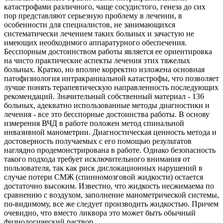
катастрофами различного, чаще сосудистого, генеза до сих
пор представляют серьезную проблему в лечении, в
особенности для специалистов, не занимающихся
систематически лечением таких больных и зачастую не
имеющих необходимого аппаратурного обеспечения.
Бесспорным достоинством работы является ее ориентировка
на чисто практические аспекты лечения этих тяжелых
больных. Кратко, но вполне корректно изложена основная
патофизиология интракраниальной катастрофы, что позволяет
лучше понять терапевтическую направленность последующих
рекомендаций. Значительный собственный материал - 136
больных, адекватно использованные методы диагностики и
лечения - все это бесспорные достоинства работы. В основу
измерения ВЧД в работе положен метод спинальной
инвазивной манометрии. Диагностическая ценность метода и
достоверность получаемых с его помощью результатов
наглядно продемонстрирована в работе. Однако безопасность
такого подхода требует исключительного внимания от
пользователя, так как риск дислокационных нарушений в
случае потери СМЖ (спинномозговой жидкости) остается
достаточно высоким. Известно, что жидкость несжимаема по
сравнению с воздухом, заполнение манометрической системы,
по-видимому, все же следует производить жидкостью. Причем
очевидно, что вместо ликвора это может быть обычный
физиологический раствор.