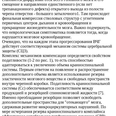
смещение в направлении единственного (если нет
трепанационного дефекта) открытого выхода из полости
черепа отверстия - большого затылочного1. Там происходит
финальная компрессия стволовых структур с угнетением
первичных центров дыхания и кровообращения и
прекращение жизнедеятельности мозга. Важно подчеркнуть,
что неврологическая симптоматика появляется тогда, когда
нарушается мозговое кровообращение.
Очевидно, что на каждом этапа прогрессирования ВЧГ
действует соответствующий механизм системы церебральной
защиты (СЦЗ).
Комплекс механизмов компенсации определяется свойством
податливости (1-2 по рис. 1), то есть способностью
адаптироваться к увеличению объема краниоспинальной
системы. Первым ответом на появление и распространение
дополнительного объема является использование резерва
эластичности мозгового вещества и свободных пространств
внутри черепной коробки. Податливость краниоспинальной
системы (Сс) обеспечивается соответствием между
продукцией и резорбцией спинномозговой жидкости [7].
Именно преобладание резорбции позволяет освободить
дополнительные пространства для "отекающего" мозга,
сдерживая развитие микроциркуляторных нарушений. По
мере исчерпания резерва краниоспинального комплайнса