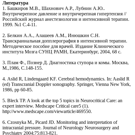
Литература
1. Башкиров М.В., Шахнович А.Р., Лубнин А.Ю..
Внутричерепное давление и внутричерепная гипертензия //
Российский журнал анестезиологии и интенсивной терапии.
1999. №1 С.4-11.
2. Белкин А.А., Алашеев А.М., Инюшкин С.Н.
Транскраниальная допплерография в интенсивной терапии.
Методическое пособие для врачей. Издание Клинического
института Мозга СУНЦ РАМН, Екатеринбург, 2004, 68 с.
3. Плам Ф., Познер Д. Диагностика ступора и комы. Москва,
М.,1986, С.148-155.
4. Aslid R, Lindengaard KF. Cerebral hemodynamics. In: Aaslid R
(ed) Transcranial Doppler sonography. Springer, Vienna New York,
1986, pp 60-85.
5. Bleck TP. A look at the top 5 topics in Neurocritical Care: an
expert interview. Medscape Critical care5 (1).
http://www.medscape.com/viewarticle/469550.
6. Czosnyka M., Picard JD. Monitoring and interpretation of
intracranial pressure. Journal of Neurology Neurosurgery and
Psychiatry 2004;75:813-821.