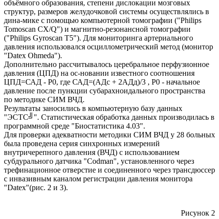
объёмного образования, степени дислокации мозговых
структур, размеров желудочковой системы осуществлялись в
дина-мике с помощью компьютерной томографии ("Philips
Tomoscan CX/Q") и магнитно-резонансной томографии
("Philips Gyroscan T5"). Для мониторинга артериального
давления использовался осциллометрический метод (монитор
"Datex Ohmeda").
Дополнительно рассчитывалось церебральное перфузионное
давления (ЦПД) на ос-новании известного соотношения
ЦПД=САД - Р0, где САД=(АДс + 2АДд)/3 , Р0 - начальное
давление после пункции субарахноидального пространства
по методике CИМ ВЧД.
Результаты заносились в компьютерную базу данных
"ЭСТС╝". Статистическая обработка данных производилась в
программной среде "Биостатистика 4.03".
Для проверки адекватности методики СИМ ВЧД у 28 больных
была проведена серия синхронных измерений
внутричерепного давления (ВЧД) с использованием
субдурального датчика "Сodman", установленного через
трефинационное отверстие и соединенного через трансдюссер
с инвазивным каналом регистрации давления монитора
"Datex"(рис. 2 и 3).
Рисунок 2