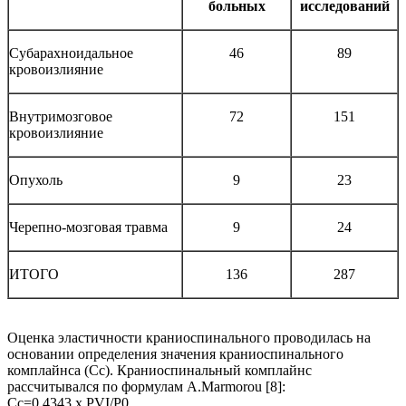
больных
исследований
Субарахноидальное
46
89
кровоизлияние
Внутримозговое
72
151
кровоизлияние
Опухоль
9
23
Черепно-мозговая травма
9
24
ИТОГО
136
287
Оценка эластичности краниоспинального проводилась на
основании определения значения краниоспинального
комплайнса (Сс). Краниоспинальный комплайнс
рассчитывался по формулам A.Marmorou [8]:
Сс=0,4343 х PVI/P0