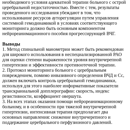
необходимого условия адекватной терапии больного с острой
церебральной недостаточностью. Вместе с тем, результаты
проведенного исследования убеждают в том, что
использование ресурсов ауторегуляции путем управления
системной гемодинамикой в условиях соответствующего
мониторинга должно быть основным компонентом
нейрореанимационного пособия прогрессирующей ВЧГ.
Выводы
1. Метод спинальной манометрии может быть рекомендован
для широкого использования в неспециализированной РАО
для оценки степени выраженности уровня внутричерепной
гипертензии и эффективности противоотечной терапии.
2. Протокол мониторинга больного с церебральным
повреждением, помимо инвазивного определения ВЧД и Сс,
должен включать контроль церебральной гемодинамики,
используя для этого наиболее информативные показатели
транскраниальной допплерографии: скорость, индекс
резистивности, коэффициент овершута.
3. На всех этапах оказания помощи нейрореанимационному
больному, и в особенности при тяжелой внутричерепной
гипертензии, интенсивная терапия предполагает два
основных направления: снижение внутричерепного и
поддержание церебрального перфузионного давлений.