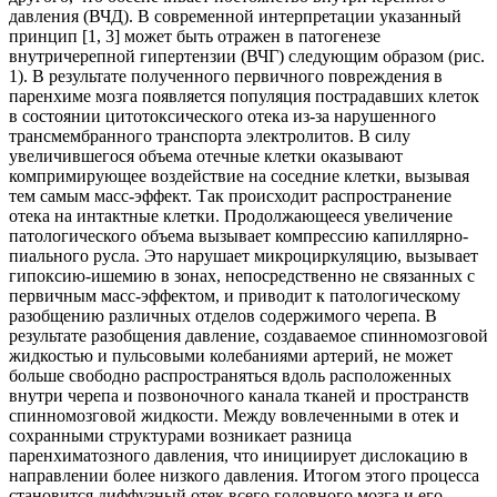
давления (ВЧД). В современной интерпретации указанный
принцип [1, 3] может быть отражен в патогенезе
внутричерепной гипертензии (ВЧГ) следующим образом (рис.
1). В результате полученного первичного повреждения в
паренхиме мозга появляется популяция пострадавших клеток
в состоянии цитотоксического отека из-за нарушенного
трансмембранного транспорта электролитов. В силу
увеличившегося объема отечные клетки оказывают
компримирующее воздействие на соседние клетки, вызывая
тем самым масс-эффект. Так происходит распространение
отека на интактные клетки. Продолжающееся увеличение
патологического объема вызывает компрессию капиллярно-
пиального русла. Это нарушает микроциркуляцию, вызывает
гипоксию-ишемию в зонах, непосредственно не связанных с
первичным масс-эффектом, и приводит к патологическому
разобщению различных отделов содержимого черепа. В
результате разобщения давление, создаваемое спинномозговой
жидкостью и пульсовыми колебаниями артерий, не может
больше свободно распространяться вдоль расположенных
внутри черепа и позвоночного канала тканей и пространств
спинномозговой жидкости. Между вовлеченными в отек и
сохранными структурами возникает разница
паренхиматозного давления, что инициирует дислокацию в
направлении более низкого давления. Итогом этого процесса
становится диффузный отек всего головного мозга и его