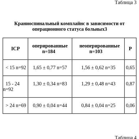
Таблица 3
Краниоспинальный комплайнс в зависимости от
операционного статуса больных3
оперированные
неоперированные
ICP
P
n=184
n=103
< 15 n=92
1,65 ± 0,77 n=57
1,56 ± 0,62 n=35
0,65
15 - 24
1,30 ± 0,34 n=83
1,29 ± 0,48 n=43
0,87
n=92
> 24 n=69
0,90 ± 0,04 n=44
0,84 ± 0,04 n=25
0,06
Таблица 4