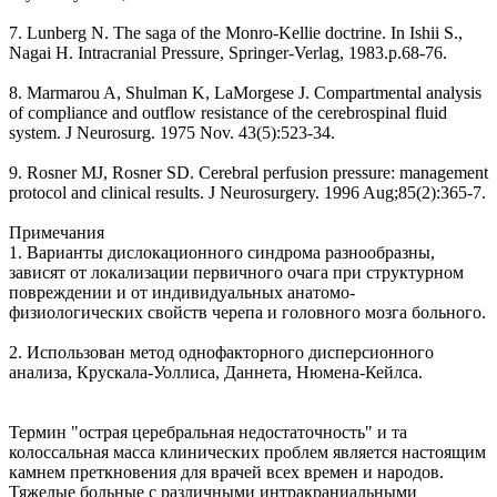
7. Lunberg N. The saga of the Monro-Kellie doctrine. In Ishii S.,
Nagai H. Intracranial Pressure, Springer-Verlag, 1983.p.68-76.
8. Marmarou A, Shulman K, LaMorgese J. Compartmental analysis
of compliance and outflow resistance of the cerebrospinal fluid
system. J Neurosurg. 1975 Nov. 43(5):523-34.
9. Rosner MJ, Rosner SD. Cerebral perfusion pressure: management
protocol and clinical results. J Neurosurgery. 1996 Aug;85(2):365-7.
Примечания
1. Варианты дислокационного синдрома разнообразны,
зависят от локализации первичного очага при структурном
повреждении и от индивидуальных анатомо-
физиологических свойств черепа и головного мозга больного.
2. Использован метод однофакторного дисперсионного
анализа, Крускала-Уоллиса, Даннета, Нюмена-Кейлса.
Термин "острая церебральная недостаточность" и та
колоссальная масса клинических проблем является настоящим
камнем преткновения для врачей всех времен и народов.
Тяжелые больные с различными интракраниальными