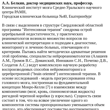
А.А. Белкин, доктор медицинских наук, профессор.
Клинический институт мозга Средне-Уральского научного
центра РАМН,
Городская клиническая больница №40, Екатеринбург
В связи с выделением в структуре Свердловской областной
программы "Интенсивная терапия" синдрома острой
церебральной недостаточности, у практических
реаниматологов возникло множество вопросов по
клинической интерпретации и подходам к диагностике,
мониторингу и лечению больных, отвечающим его
критериям. Пытаясь найти методически адекватные решения
этой проблемы, специалисты нейрореаниматологии (Алашеев
А.М., Громов В.С., Доманский, Инюшкин С.Н., Почепко Д.В.,
Солдатов А.С.) ведут комплексную научную разработку
воспроизводимых способов нейромониторинга и
церебротропной ("brain oriented") интенсивной терапии. В
основе исследований - модель прогрессирования отека
головного мозга, построенная на фундаментальной
концепции Монро-Келли [7] о взаимосвязи между
компонентами (мозг, кровь, спинномозговая жидкость)
ригидной черепной коробки (у взрослых). Сущность связи
состоит в том, что на всякое увеличение одного из
компонентов системы пропорционально уменьшается объем
другого, что обеспечивает постоянство внутричерепного