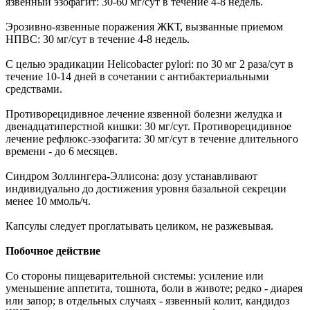
язвенный эзофагит: 30-60 мг/сут в течение 4-8 недель.
Эрозивно-язвенные поражения ЖКТ, вызванные приемом
НПВС: 30 мг/сут в течение 4-8 недель.
С целью эрадикации Helicobacter pylori: по 30 мг 2 раза/сут в
течение 10-14 дней в сочетании с антибактериальными
средствами.
Противорецидивное лечение язвенной болезни желудка и
двенадцатиперстной кишки: 30 мг/сут. Противорецидивное
лечение рефлюкс-эзофагита: 30 мг/сут в течение длительного
времени - до 6 месяцев.
Синдром Золлингера-Эллисона: дозу устанавливают
индивидуально до достижения уровня базальной секреции
менее 10 ммоль/ч.
Капсулы следует проглатывать целиком, не разжевывая.
Побочное действие
Со стороны пищеварительной системы: усиление или
уменьшение аппетита, тошнота, боли в животе; редко - диарея
или запор; в отдельных случаях - язвенный колит, кандидоз