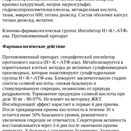
крахмал кукурузный, натрия лаурилсульфат,
гидроксипропилметилцеллюлоза, метакриловая кислота,
тальк, макрогол 600, титана диоксид. Состав оболочки капсул:
титана диоксид, желатин.
Клинико-фармакологическая группа: Ингибитор Н+-К+-АТФ-
азы. Противоязвенный препарат
Фармакологическое действие
Противоязвенный препарат, специфический ингибитор
протонового насоса (H+-K+-АТФ-азы). Метаболизируется в
париетальных клетках желудка до активных сульфонамидных
производных, которые инактивируют сульфгидрильные
группы H+-K+-АТФ-азы. Блокирует заключительную стадию
синтеза соляной кислоты, снижая базальную и
стимулированную секрецию, независимо от природы
раздражителя. Торможение продукции соляной кислоты при
дозе 30 мг - 80-97%. Не влияет на моторику ЖКТ.
Ингибирующий эффект нарастает в первые 4 дня приема.
После прекращения приема кислотность в течение 30 ч
остается ниже 50% базального уровня, рикошетного
увеличения секреции не отмечается. Секреторная активность
восстанавливается через 3-4 дня после окончания приема
препарата. У больных с синдромом Золлингера-Эллисона