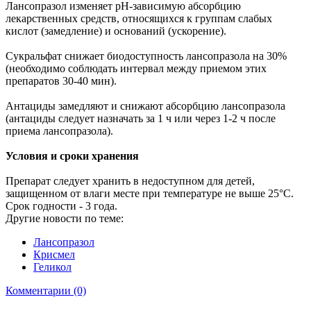
Лансопразол изменяет pH-зависимую абсорбцию
лекарственных средств, относящихся к группам слабых
кислот (замедление) и оснований (ускорение).
Сукральфат снижает биодоступность лансопразола на 30%
(необходимо соблюдать интервал между приемом этих
препаратов 30-40 мин).
Антациды замедляют и снижают абсорбцию лансопразола
(антациды следует назначать за 1 ч или через 1-2 ч после
приема лансопразола).
Условия и сроки хранения
Препарат следует хранить в недоступном для детей,
защищенном от влаги месте при температуре не выше 25°C.
Срок годности - 3 года.
Другие новости по теме:
Лансопразол
Крисмел
Геликол
Комментарии (0)