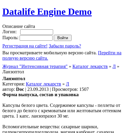
Datalife Engine Demo
Описание сайта
Логин:
Пароль:
Регистрация на сайте!
Забыли пароль?
Вы просматриваете мобильную версию сайта.
Перейти на
полную версию сайта.
Журнал "Интенсивная терапия"
»
Каталог лекарств
»
Л
»
Ланзоптол
Ланзоптол
Категория:
Каталог лекарств
»
Л
автор:
Doc
| 23.09.2013 | Просмотров: 1507
Форма выпуска, состав и упаковка
Капсулы белого цвета. Содержимое капсулы - пеллеты от
белого до белого с кремоватым или желтоватым оттенком
цвета. 1 капс. ланзопразол 30 мг.
Вспомогательные вещества: сахарные шарики,
гидроксипропилцеллюлоза, магния карбонат, сахароза,