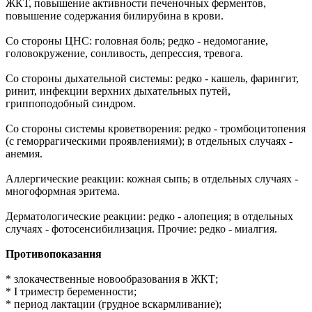
ЖКТ, повышение активности печеночных ферментов,
повышение содержания билирубина в крови.
Со стороны ЦНС: головная боль; редко - недомогание,
головокружение, сонливость, депрессия, тревога.
Со стороны дыхательной системы: редко - кашель, фарингит,
ринит, инфекции верхних дыхательных путей,
гриппоподобный синдром.
Со стороны системы кроветворения: редко - тромбоцитопения
(с геморрагическими проявлениями); в отдельных случаях -
анемия.
Аллергические реакции: кожная сыпь; в отдельных случаях -
многоформная эритема.
Дерматологические реакции: редко - алопеция; в отдельных
случаях - фотосенсибилизация. Прочие: редко - миалгия.
Противопоказания
* злокачественные новообразования в ЖКТ;
* I триместр беременности;
* период лактации (грудное вскармливание);