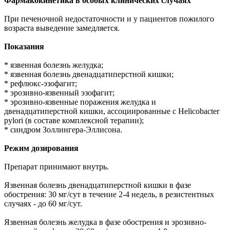
Фармакокинетика в особых клинических случаях
При печеночной недостаточности и у пациентов пожилого
возраста выведение замедляется.
Показания
* язвенная болезнь желудка;
* язвенная болезнь двенадцатиперстной кишки;
* рефлюкс-эзофагит;
* эрозивно-язвенный эзофагит;
* эрозивно-язвенные поражения желудка и
двенадцатиперстной кишки, ассоциированные с Helicobacter
pylori (в составе комплексной терапии);
* синдром Золлингера-Эллисона.
Режим дозирования
Препарат принимают внутрь.
Язвенная болезнь двенадцатиперстной кишки в фазе
обострения: 30 мг/сут в течение 2-4 недель, в резистентных
случаях - до 60 мг/сут.
Язвенная болезнь желудка в фазе обострения и эрозивно-