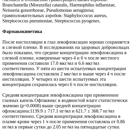
Branchamella (Moraxella) cataralis, Haemophilus influenzae,
Neisseria gonorrhoeae, Pseudomonas aeruginosa;
грамположительных аэробов: Staphyloccocus aureus,
Streptococcus pneumoniae, Streptococcus pyogenes.
Фармакокинетика
После инстилляции в глаз левофлоксацин хорошо сохраняется
в слезной пленке. В исследованиях на здоровых добровольцах
было показано, что средние концентрации левофлоксацина в
слезной пленке, измеренные через 4 и 6 ч после местного
применения составили 17.0 мкг/мл и 6.6 мкг/мл
соответственно. У пяти из шести испытуемых концентрации
левофлоксацина составляли 2 мкг/мл и выше через 4 ч после
инстилляции. У четырех из шести испытуемых эта
концентрация сохранилась через 6 ч после инстилляции.
Средняя концентрация левофлоксацина при применении
глазных капель Офтаквикс в водянистой влаге статистически
значимо (р=0.0008) выше средней концентрации
офлоксацина:1139.9 ± 717.1 нг/мл и 621.7 ± 368.7 нг/мл
соответственно. Средняя концентрация левофлоксацина в
плазме крови через 1 ч после применения составляла от 0.86
нг/мл в первые сутки до 2.05 нг/мл на пятнадцатые сутки.