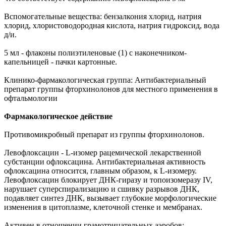
Вспомогательные вещества: бензалкония хлорид, натрия
хлорид, хлористоводородная кислота, натрия гидроксид, вода
д/и.
5 мл - флаконы полиэтиленовые (1) с наконечником-
капельницей - пачки картонные.
Клинико-фармакологическая группа: Антибактериальный
препарат группы фторхинолонов для местного применения в
офтальмологии
Фармакологическое действие
Противомикробный препарат из группы фторхинолонов.
Левофлоксацин - L-изомер рацемической лекарственной
субстанции офлоксацина. Антибактериальная активность
офлоксацина относится, главным образом, к L-изомеру.
Левофлоксацин блокирует ДНК-гиразу и топоизомеразу IV,
нарушает суперспирализацию и сшивку разрывов ДНК,
подавляет синтез ДНК, вызывает глубокие морфологические
изменения в цитоплазме, клеточной стенке и мембранах.
Активен в отношении грамотрицательных аэробов: