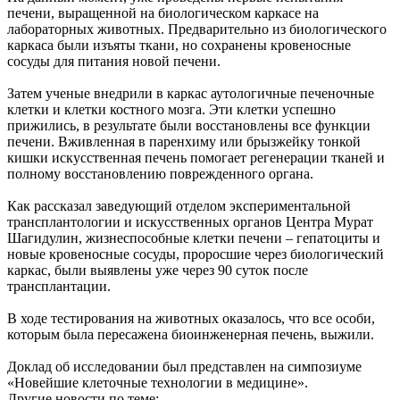
печени, выращенной на биологическом каркасе на
лабораторных животных. Предварительно из биологического
каркаса были изъяты ткани, но сохранены кровеносные
сосуды для питания новой печени.
Затем ученые внедрили в каркас аутологичные печеночные
клетки и клетки костного мозга. Эти клетки успешно
прижились, в результате были восстановлены все функции
печени. Вживленная в паренхиму или брызжейку тонкой
кишки искусственная печень помогает регенерации тканей и
полному восстановлению поврежденного органа.
Как рассказал заведующий отделом экспериментальной
трансплантологии и искусственных органов Центра Мурат
Шагидулин, жизнеспособные клетки печени – гепатоциты и
новые кровеносные сосуды, проросшие через биологический
каркас, были выявлены уже через 90 суток после
трансплантации.
В ходе тестирования на животных оказалось, что все особи,
которым была пересажена биоинженерная печень, выжили.
Доклад об исследовании был представлен на симпозиуме
«Новейшие клеточные технологии в медицине».
Другие новости по теме: