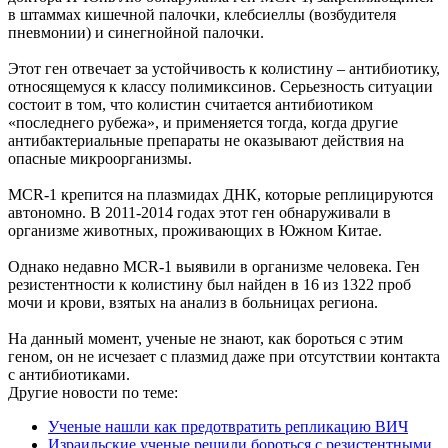
в штаммах кишечной палочки, клебсиеллы (возбудителя
пневмонии) и синегнойной палочки.
Этот ген отвечает за устойчивость к колистину – антибиотику,
относящемуся к классу полимиксинов. Серьезность ситуации
состоит в том, что колистин считается антибиотиком
«последнего рубежа», и применяется тогда, когда другие
антибактериальные препараты не оказывают действия на
опасные микроорганизмы.
MCR-1 крепится на плазмидах ДНК, которые реплицируются
автономно. В 2011-2014 годах этот ген обнаруживали в
организме животных, проживающих в Южном Китае.
Однако недавно MCR-1 выявили в организме человека. Ген
резистентности к колистину был найден в 16 из 1322 проб
мочи и крови, взятых на анализ в больницах региона.
На данный момент, ученые не знают, как бороться с этим
геном, он не исчезает с плазмид даже при отсутствии контакта
с антибиотиками.
Другие новости по теме:
Ученые нашли как предотвратить репликацию ВИЧ
Израильские ученые решили бороться с резистентными