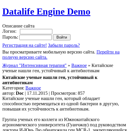
Datalife Engine Demo
Описание сайта
Логин:
Пароль:
Регистрация на сайте!
Забыли пароль?
Вы просматриваете мобильную версию сайта.
Перейти на
полную версию сайта.
Журнал "Интенсивная терапия"
»
Важное
» Китайские
ученые нашли ген, устойчивый к антибиотикам
Китайские ученые нашли ген, устойчивый к
антибиотикам
Категория:
Важное
автор:
Doc
| 17.11.2015 | Просмотров: 857
Китайские ученые нашли ген, который обладает
способностью перемещаться из одной бактерии в другую,
повышая их устойчивость к антибиотикам.
Группа ученых его коллеги из Южнокитайского
агрономического университета (Гуанчжоу) под руководством
доктора И-Юнь Лю обнаружила ген MCR-1, закрепляющийся