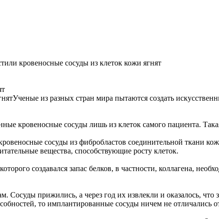
тили кровеносные сосуды из клеток кожи ягнят
ят
Ученые из разных стран мира пытаются создать искусственн
нные кровеносные сосуды лишь из клеток самого пациента. Така
ровеносные сосуды из фибробластов соединительной ткани кожи
питательные вещества, способствующие росту клеток.
орого создавался запас белков, в частности, коллагена, необх
Сосуды прижились, а через год их извлекли и оказалось, что за
особностей, то имплантированные сосуды ничем не отличались о