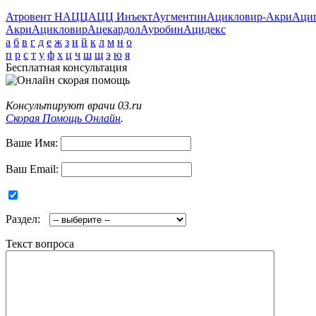
Атровент Н
АЦЦ
АЦЦ Инъект
Аугментин
Ацикловир-Акри
Аци
Акри
Ацикловир
Ацекардол
Ауробин
Ацидекс
а
б
в
г
д
е
ж
з
и
й
к
л
м
н
о
п
р
с
т
у
ф
х
ц
ч
ш
щ
э
ю
я
Бесплатная консультация
Консультируют врачи 03.ru
Скорая Помощь Онлайн
.
Ваше Имя:
Ваш Email:
Раздел:
Текст вопроса