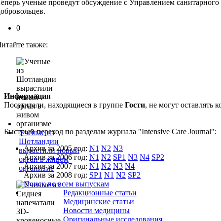
Теперь ученые проведут обсуждение с Управлением санитарного 
добровольцев.
0
Читайте также:
Информация
Посетители, находящиеся в группе
Гости
, не могут оставлять
Быстрый переход по разделам журнала "Intensive Care Journal":
Ученые из
Шотландии
Архив за 2005 год:
N1
N2
N3
вырастили новый
Архив за 2006 год:
N1
N2
SP1
N3
N4
SP2
орган в живом
Архив за 2007 год:
N1
N2
N3
N4
организме
Архив за 2008 год:
SP1
N1
N2
SP2
Поиск по всем выпускам
Редакционные статьи
Медицинские статьи
Новости медицины
Оригинальные исследования