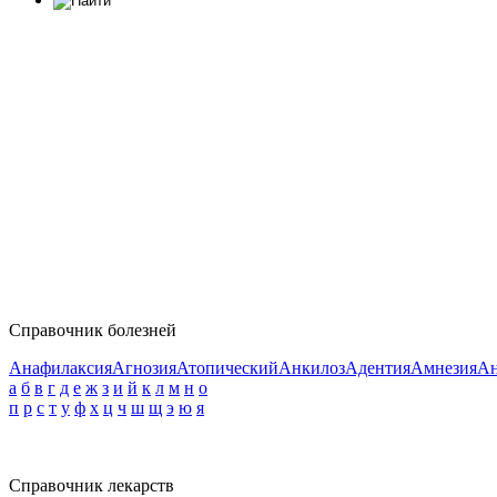
Справочник болезней
Анафилаксия
Агнозия
Атопический
Анкилоз
Адентия
Амнезия
Ан
а
б
в
г
д
е
ж
з
и
й
к
л
м
н
о
п
р
с
т
у
ф
х
ц
ч
ш
щ
э
ю
я
Справочник лекарств