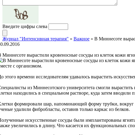
Введите цифры слева
Журнал "Интенсивная терапия"
»
Важное
» В Миннесоте вырас
30.09.2016
В Миннесоте вырастили кровеносные сосуды из клеток кожи ягн
вместе с организмом.
До этого времени исследователям удавалось вырастить искусстве
Специалисты из Миннесотского университета смогли вырастить к
клетки находились в специальном растворе, куда затем вводили 
Клетки формировали шар, напоминающий форму трубки, вокруг кот
ученые удалили фибробласты, оставив только каркас из белков.
Полученные искусственные сосуды были имплантированы ягнятам. 
также увеличились в длину. Что касается их функциональных сп