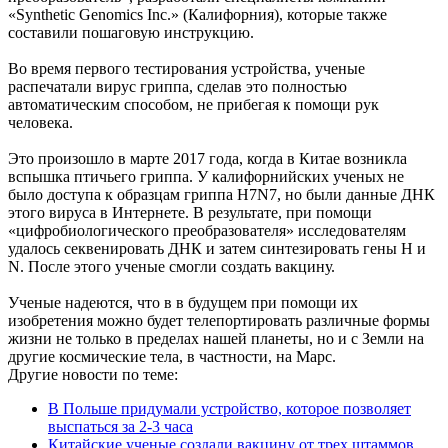
«Synthetic Genomics Inc.» (Калифорния), которые также
составили пошаговую инструкцию.
Во время первого тестирования устройства, ученые
распечатали вирус гриппа, сделав это полностью
автоматическим способом, не прибегая к помощи рук
человека.
Это произошло в марте 2017 года, когда в Китае возникла
вспышка птичьего гриппа. У калифорнийских ученых не
было доступа к образцам гриппа H7N7, но были данные ДНК
этого вируса в Интернете. В результате, при помощи
«цифробиологического преобразователя» исследователям
удалось секвенировать ДНК и затем синтезировать гены H и
N. После этого ученые смогли создать вакцину.
Ученые надеются, что в в будущем при помощи их
изобретения можно будет телепортировать различные формы
жизни не только в пределах нашей планеты, но и с Земли на
другие космические тела, в частности, на Марс.
Другие новости по теме:
В Польше придумали устройство, которое позволяет
выспаться за 2-3 часа
Китайские ученые создали вакцину от трех штаммов