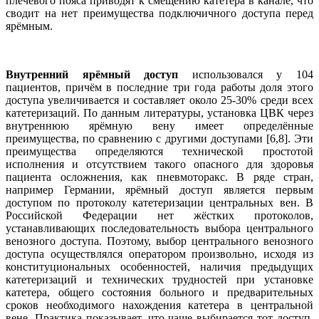
плечевого пояса приводят к смещению катетера в канале, что
сводит на нет преимущества подключичного доступа перед
ярёмным.
Внутренний ярёмный доступ
использовался у 104
пациентов, причём в последние три года работы доля этого
доступа увеличивается и составляет около 25-30% среди всех
катетеризаций. По данным литературы, установка ЦВК через
внутреннюю ярёмную вену имеет определённые
преимущества, по сравнению с другими доступами [6,8]. Эти
преимущества определяются технической простотой
исполнения и отсутствием такого опасного для здоровья
пациента осложнения, как пневмоторакс. В ряде стран,
например Германии, ярёмный доступ является первым
доступом по протоколу катетеризации центральных вен. В
Российской Федерации нет жёстких протоколов,
устанавливающих последовательность выбора центрального
венозного доступа. Поэтому, выбор центрального венозного
доступа осуществлялся оператором произвольно, исходя из
конституциональных особенностей, наличия предыдущих
катетеризаций и технических трудностей при установке
катетера, общего состояния больного и предварительных
сроков необходимого нахождения катетера в центральной
вене. Практика показывает, что чаще выбирается тот доступ,