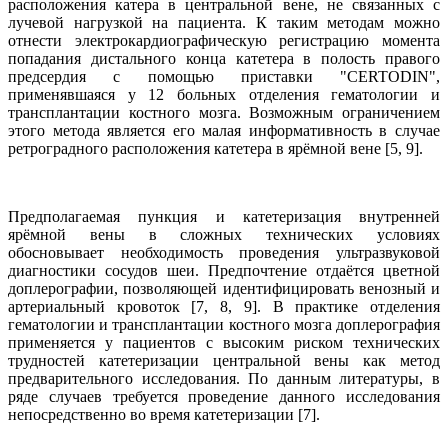
расположения катера в центральной вене, не связанных с
лучевой нагрузкой на пациента. К таким методам можно
отнести электрокардиографическую регистрацию момента
попадания дистального конца катетера в полость правого
предсердия с помощью приставки "CERTODIN",
применявшаяся у 12 больных отделения гематологии и
трансплантации костного мозга. Возможным ограничением
этого метода является его малая информативность в случае
ретроградного расположения катетера в ярёмной вене [5, 9].
Предполагаемая пункция и катетеризация внутренней
ярёмной вены в сложных технических условиях
обосновывает необходимость проведения ультразвуковой
диагностики сосудов шеи. Предпочтение отдаётся цветной
доплерографии, позволяющей идентифицировать венозный и
артериальный кровоток [7, 8, 9]. В практике отделения
гематологии и трансплантации костного мозга доплерография
применяется у пациентов с высоким риском технических
трудностей катетеризации центральной вены как метод
предварительного исследования. По данным литературы, в
ряде случаев требуется проведение данного исследования
непосредственно во время катетеризации [7].