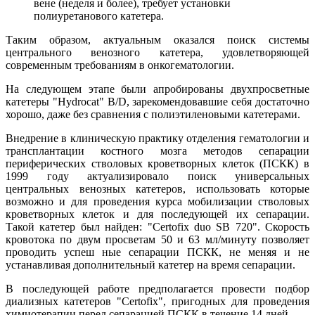
вене (неделя и более), требует установки
полиуретанового катетера.
Таким образом, актуальным оказался поиск системы
центрального венозного катетера, удовлетворяющей
современным требованиям в онкогематологии.
На следующем этапе были апробированы двухпросветные
катетеры "Hydrocat" B/D, зарекомендовавшие себя достаточно
хорошо, даже без сравнения с полиэтиленовыми катетерами.
Внедрение в клиническую практику отделения гематологии и
трансплантации костного мозга методов сепарации
периферических стволовых кроветворных клеток (ПСКК) в
1999 году актуализировало поиск универсальных
центральных венозных катетеров, использовать которые
возможно и для проведения курса мобилизации стволовых
кроветворных клеток и для последующей их сепарации.
Такой катетер был найден: "Certofix duo SB 720". Скорость
кровотока по двум просветам 50 и 63 мл/минуту позволяет
проводить успеш ные сепарации ПСКК, не меняя и не
устанавливая дополнительный катетер на время сепарации.
В последующей работе предполагается провести подбор
диализных катетеров "Certofix", пригодных для проведения
химиотерапии перед сепарацией ПСКК в течение 14 дней.