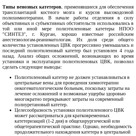
Типы венозных катетеров
, применявшиеся для обеспечения
трансплантаций костного мозга и курсов высокодозной
полихимиотерапии. В начале работы отделения в силу
объективных и субъективных обстоятельств использовались в
той или иной мере полиэтиленовые катетеры НПОО
"СИНТЕЗ", г. Курган, хорошо известные российским
анестезиологам-реаниматологам. Их доля среди общего
количества установленных ЦВК прогрессивно уменьшалась и
последний полиэтиленовый катетер был установлен 4 года
назад. Анализ общих осложнений, возникающих во время
установки и эксплуатации полиэтиленовых ЦВК, позволил
сделать следующие выводы:
Полиэтиленовый катетер не должен устанавливаться в
центральные вены для проведения химиотерапии
онкогематологическим больным, поскольку затраты на
лечение осложнений и возможные ущербы здоровью
многократно перекрывают затраты на современный
полиуретановый катетер.
Целесообразность установки полиэтиленового ЦВК
может рассматриваться для кратковременных
катетеризаций (1-2 дня) в общехирургической или
общетерапевтической практике. Однако, необходимость
продолжительного нахождения катетера в центральной