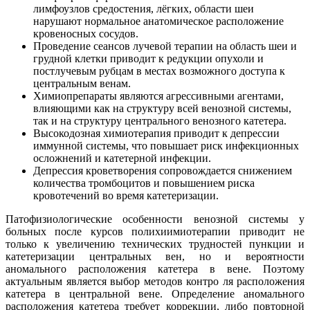
лимфоузлов средостения, лёгких, области шеи
нарушают нормальное анатомическое расположение
кровеносных сосудов.
Проведение сеансов лучевой терапии на область шеи и
грудной клетки приводит к редукции опухоли и
постлучевым рубцам в местах возможного доступа к
центральным венам.
Химиопрепараты являются агрессивными агентами,
влияющими как на структуру всей венозной системы,
так и на структуру центрального венозного катетера.
Высокодозная химиотерапия приводит к депрессии
иммунной системы, что повышает риск инфекционных
осложнений и катетерной инфекции.
Депрессия кроветворения сопровождается снижением
количества тромбоцитов и повышением риска
кровотечений во время катетеризации.
Патофизиологические особенности венозной системы у
больных после курсов полихиимиотерапии приводит не
только к увеличению технических трудностей пункции и
катетеризации центральных вен, но и вероятности
аномального расположения катетера в вене. Поэтому
актуальным является выбор методов контро ля расположения
катетера в центральной вене. Определение аномального
расположения катетера требует коррекции, либо повторной