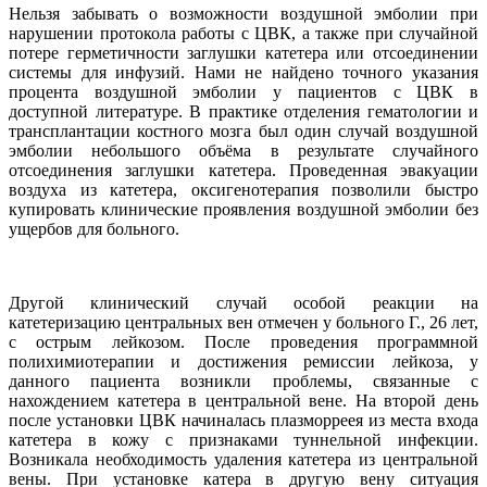
Нельзя забывать о возможности воздушной эмболии при
нарушении протокола работы с ЦВК, а также при случайной
потере герметичности заглушки катетера или отсоединении
системы для инфузий. Нами не найдено точного указания
процента воздушной эмболии у пациентов с ЦВК в
доступной литературе. В практике отделения гематологии и
трансплантации костного мозга был один случай воздушной
эмболии небольшого объёма в результате случайного
отсоединения заглушки катетера. Проведенная эвакуации
воздуха из катетера, оксигенотерапия позволили быстро
купировать клинические проявления воздушной эмболии без
ущербов для больного.
Другой клинический случай особой реакции на
катетеризацию центральных вен отмечен у больного Г., 26 лет,
с острым лейкозом. После проведения программной
полихимиотерапии и достижения ремиссии лейкоза, у
данного пациента возникли проблемы, связанные с
нахождением катетера в центральной вене. На второй день
после установки ЦВК начиналась плазморреея из места входа
катетера в кожу с признаками туннельной инфекции.
Возникала необходимость удаления катетера из центральной
вены. При установке катера в другую вену ситуация