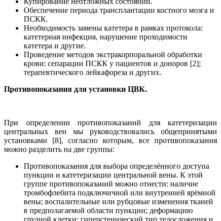
Купирование неотложных состояний.
Обеспечение периода трансплантации костного мозга и
ПСКК.
Необходимость замены катетера в рамках протокола:
катетерная инфекция, нарушение проходимости
катетера и другие.
Проведение методов экстракорпоральной обработки
крови: сепарации ПСКК у пациентов и доноров [2];
терапевтического лейкафореза и других.
Противопоказания для установки ЦВК.
При определении противопоказаний для катетеризации
центральных вен мы руководствовались общепринятыми
установками [8], согласно которым, все противопоказания
можно разделить на две группы:
Противопоказания для выбора определённого доступа
пункции и катетеризации центральной вены. К этой
группе противопоказаний можно отнести: наличие
тромбофлебита подключичной или внутренней ярёмной
вены; воспалительные или рубцовые изменения тканей
в предполагаемой области пункции; деформацию
грудной клетки; гиперстенический тип телосложения и