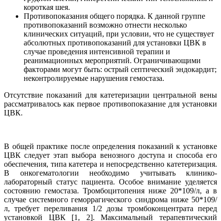
короткая шея.
Противопоказания общего порядка. К данной группе
противопоказаний возможно отнести несколько
клинических ситуаций, при условии, что не существует
абсолютных противопоказаний для установки ЦВК в
случае проведения интенсивной терапии и
реанимационных мероприятий. Ограничивающими
факторами могут быть: острый септический эндокардит;
неконтролируемые нарушения гемостаза.
Отсутствие показаний для катетеризации центральной вены
рассматривалось как первое противопоказание для установки
ЦВК.
В общей практике после определения показаний к установке
ЦВК следует этап выбора венозного доступа и способа его
обеспечения, типа катетера и непосредственно катетеризация.
В онкогематологии необходимо учитывать клинико-
лабораторный статус пациента. Особое внимание уделяется
состоянию гемостаза. Тромбоцитопения ниже 20*109/л, а в
случае системного геморрагического синдрома ниже 50*109/
л, требует переливания 1/2 дозы тромбоконцентрата перед
установкой ЦВК [1, 2]. Максимальный терапевтический