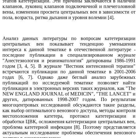
этапов катетеризации. Эти причины заключаются в наличии
клапанов, луковиц клапанов подключичной и плечеголовной
вены, изменении просвета центральных вен в зависимости от
пола, возраста, ритма дыхания и уровня волемии [4].
Анализ данных литературы по вопросам катетеризации
центральных вен показывает тенденцию уменьшения
интереса к данной тематике в отечественной литературе -
последние публикации в специализированном журнале
"Анестезиология и реаниматология" датированы 1986-1991
годом [3, 4, 5]. В журнале "Вестник интенсивной терапии"
встречаются публикации по данной тематике в 2001-2006
годах [6, 7]. Однако даже беглый анализ зарубежных
публикаций по исследуемой тематике позволяет найти
публикации в электронных версиях таких журналов, как "The
NEW ENGLAND JOURNAL of MEDICIN", "THE LANCET" и
других, датированных 1998-2007 годом. По результатам
многоцентровых исследований обсуждаются такие разделы,
как выбор оптимального венозного доступа, методы контроля
местоположения катетера, протокол катетеризации и
обработки ЦВК, осложнения катетеризации центральных вен,
проблема катетерной инфекции [8]. Поэтому представляется
актуальным исследование проблемы обеспечения венозного