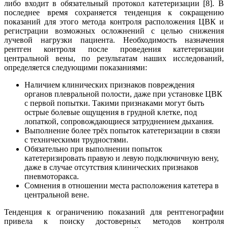
либо входит в обязательный протокол катетеризации [8]. В
последнее время сохраняется тенденция к сокращению
показаний для этого метода контроля расположения ЦВК и
регистрации возможных осложнений с целью снижения
лучевой нагрузки пациента. Необходимость назначения
рентген контроля после проведения катетеризации
центральной вены, по результатам наших исследований,
определяется следующими показаниями:
Наличием клинических признаков повреждения
органов плевральной полости, даже при установке ЦВК
с первой попытки. Такими признаками могут быть
острые болевые ощущения в грудной клетке, под
лопаткой, сопровождающиеся затруднением дыхания.
Выполнение более трёх попыток катетеризации в связи
с техническими трудностями.
Обязательно при выполнении попыток
катетеризировать правую и левую подключичную вену,
даже в случае отсутствия клинических признаков
пневмоторакса.
Сомнения в отношении места расположения катетера в
центральной вене.
Тенденция к ограничению показаний для рентгенографии
привела к поиску достоверных методов контроля