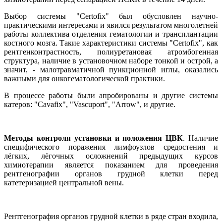
Выбор системы "Certofix" был обусловлен научно-
практическими интересами и явился результатом многолетней
работы коллектива отделения гематологии и трансплантации
костного мозга. Такие характеристики системы "Certofix", как
рентгенконтрастность, полиуретановая атромбогенная
структура, наличие в установочном наборе тонкой и острой, а
значит, - малотравматичной пункционной иглы, оказались
важными для онкогематологической практики.
В процессе работы были апробированы и другие системы
катеров: "Cavafix", "Vascuport", "Arrow", и другие.
Методы контроля установки и положения ЦВК
. Наличие
специфического поражения лимфоузлов средостения и
лёгких, лёгочных осложнений предыдущих курсов
химиотерапии является показанием для проведения
рентгенографии органов грудной клетки перед
катетеризацией центральной вены.
Рентгенография органов грудной клетки в ряде стран входила,