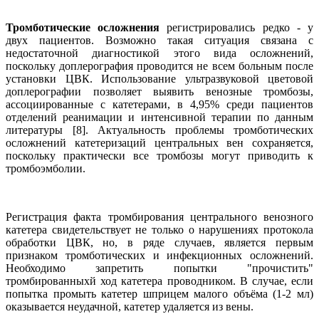
Тромботические осложнения
регистрировались редко - у
двух пациентов. Возможно такая ситуация связана с
недостаточной диагностикой этого вида осложнений,
поскольку доплерография проводится не всем больным после
установки ЦВК. Использование ультразвуковой цветовой
доплерографии позволяет выявить венозные тромбозы,
ассоциированные с катетерами, в 4,95% среди пациентов
отделений реанимации и интенсивной терапии по данным
литературы [8]. Актуальность проблемы тромботических
осложнений катетеризаций центральных вен сохраняется,
поскольку практически все тромбозы могут приводить к
тромбоэмболии.
Регистрация факта тромбирования центрального венозного
катетера свидетельствует не только о нарушениях протокола
обработки ЦВК, но, в ряде случаев, является первым
признаком тромботических и инфекционных осложнений.
Необходимо запретить попытки "прочистить"
тромбированныхй ход катетера проводником. В случае, если
попытка промыть катетер шприцем малого объёма (1-2 мл)
оказывается неудачной, катетер удаляется из вены.