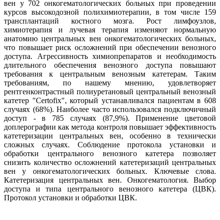
вен у 702 онкогематологических больных при проведении
курсов высокодозной полихимиотерапии, в том числе 159
трансплантаций костного мозга. Рост лимфоузлов,
химиотерапия и лучевая терапия изменяют нормальную
анатомию центральных вен онкогематологических больных,
что повышает риск осложнений при обеспечении венозного
доступа. Агрессивность химиопрепаратов и необходимость
длительного обеспечения венозного доступа повышают
требования к центральным венозным катетерам. Таким
требованиям, по нашему мнению, удовлетворяет
рентгенконтрастный полиуретановый центральный венозный
катетер "Certofix", который устанавливался пациентам в 608
случаях (68%). Наиболее часто использовался подключичный
доступ - в 785 случаях (87,9%). Применение цветовой
доплерографии как метода контроля повышает эффективность
катетеризации центральных вен, особенно в технически
сложных случаях. Соблюдение протокола установки и
обработки центрального венозного катетера позволяет
снизить количество осложнений катетеризаций центральных
вен у онкогематологических больных. Ключевые слова.
Катетеризация центральных вен. Онкогематология. Выбор
доступа и типа центрального венозного катетера (ЦВК).
Протокол установки и обработки ЦВК.