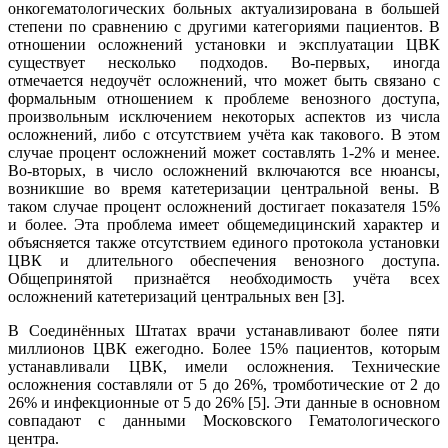
онкогематологических больных актуализирована в большей
степени по сравнению с другими категориями пациентов. В
отношении осложнений установки и эксплуатации ЦВК
существует несколько подходов. Во-первых, иногда
отмечается недоучёт осложнений, что может быть связано с
формальным отношением к проблеме венозного доступа,
произвольным исключением некоторых аспектов из числа
осложнений, либо с отсутствием учёта как такового. В этом
случае процент осложнений может составлять 1-2% и менее.
Во-вторых, в число осложнений включаются все нюансы,
возникшие во время катетеризации центральной вены. В
таком случае процент осложнений достигает показателя 15%
и более. Эта проблема имеет общемедицинский характер и
объясняется также отсутствием единого протокола установки
ЦВК и длительного обеспечения венозного доступа.
Общепринятой признаётся необходимость учёта всех
осложнений катетеризаций центральных вен [3].
В Соединённых Штатах врачи устанавливают более пяти
миллионов ЦВК ежегодно. Более 15% пациентов, которым
устанавливали ЦВК, имели осложнения. Технические
осложнения составляли от 5 до 26%, тромботические от 2 до
26% и инфекционные от 5 до 26% [5]. Эти данные в основном
совпадают с данными Московского Гематологического
центра.