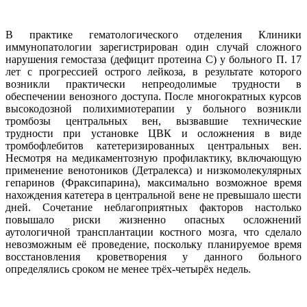
В практике гематологического отделения Клиники
иммунопатологии зарегистрирован один случай сложного
нарушения гемостаза (дефицит протеина С) у больного П. 17
лет с прогрессией острого лейкоза, в результате которого
возникли практически непреодолимые трудности в
обеспечении венозного доступа. После многократных курсов
высокодозной полихимиотерапии у больного возникли
тромбозы центральных вен, вызвавшие технические
трудности при установке ЦВК и осложнения в виде
тромбофлебитов катетеризированных центральных вен.
Несмотря на медикаментозную профилактику, включающую
применение венотоников (Детралекса) и низкомолекулярных
гепаринов (Фраксипарина), максимально возможное время
нахождения катетера в центральной вене не превышало шести
дней. Сочетание неблагоприятных факторов настолько
повышало риски жизненно опасных осложнений
аутологичной трансплантации костного мозга, что сделало
невозможным её проведение, поскольку планируемое время
восстановления кроветворения у данного больного
определялись сроком не менее трёх-четырёх недель.