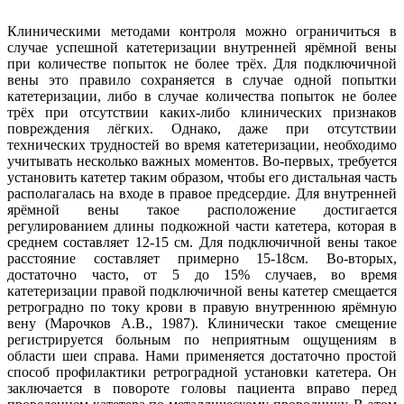
Клиническими методами контроля можно ограничиться в
случае успешной катетеризации внутренней ярёмной вены
при количестве попыток не более трёх. Для подключичной
вены это правило сохраняется в случае одной попытки
катетеризации, либо в случае количества попыток не более
трёх при отсутствии каких-либо клинических признаков
повреждения лёгких. Однако, даже при отсутствии
технических трудностей во время катетеризации, необходимо
учитывать несколько важных моментов. Во-первых, требуется
установить катетер таким образом, чтобы его дистальная часть
располагалась на входе в правое предсердие. Для внутренней
ярёмной вены такое расположение достигается
регулированием длины подкожной части катетера, которая в
среднем составляет 12-15 см. Для подключичной вены такое
расстояние составляет примерно 15-18см. Во-вторых,
достаточно часто, от 5 до 15% случаев, во время
катетеризации правой подключичной вены катетер смещается
ретроградно по току крови в правую внутреннюю ярёмную
вену (Марочков А.В., 1987). Клинически такое смещение
регистрируется больным по неприятным ощущениям в
области шеи справа. Нами применяется достаточно простой
способ профилактики ретроградной установки катетера. Он
заключается в повороте головы пациента вправо перед