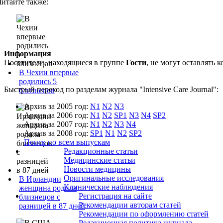
Читайте также:
Информация
Посетители, находящиеся в группе
Гости
, не могут оставлять
В Чехии впервые
родились 5
Быстрый переход по разделам журнала "Intensive Care Journal":
близнецов
Архив за 2005 год:
N1
N2
N3
Архив за 2006 год:
N1
N2
SP1
N3
N4
SP2
Архив за 2007 год:
N1
N2
N3
N4
Архив за 2008 год:
SP1
N1
N2
SP2
Поиск по всем выпускам
Редакционные статьи
Медицинские статьи
Новости медицины
Оригинальные исследования
В Ирландии
Клинические наблюдения
женщина родила
Регистрация на сайте
близнецов с
Рекомендации авторам статей
разницей в 87 дней
Рекомендации по оформлению статей
Редакционная политика журнала