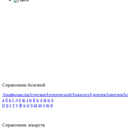
Справочник болезней
Анафилаксия
Агнозия
Атопический
Анкилоз
Адентия
Амнезия
Ан
а
б
в
г
д
е
ж
з
и
й
к
л
м
н
о
п
р
с
т
у
ф
х
ц
ч
ш
щ
э
ю
я
Справочник лекарств