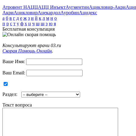
Атровент Н
АЦЦ
АЦЦ Инъект
Аугментин
Ацикловир-Акри
Аци
Акри
Ацикловир
Ацекардол
Ауробин
Ацидекс
а
б
в
г
д
е
ж
з
и
й
к
л
м
н
о
п
р
с
т
у
ф
х
ц
ч
ш
щ
э
ю
я
Бесплатная консультация
Консультируют врачи 03.ru
Скорая Помощь Онлайн
.
Ваше Имя:
Ваш Email:
Раздел:
Текст вопроса