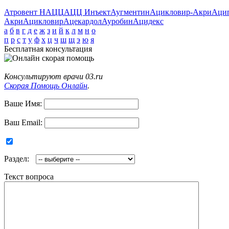
Атровент Н
АЦЦ
АЦЦ Инъект
Аугментин
Ацикловир-Акри
Аци
Акри
Ацикловир
Ацекардол
Ауробин
Ацидекс
а
б
в
г
д
е
ж
з
и
й
к
л
м
н
о
п
р
с
т
у
ф
х
ц
ч
ш
щ
э
ю
я
Бесплатная консультация
Консультируют врачи 03.ru
Скорая Помощь Онлайн
.
Ваше Имя:
Ваш Email:
Раздел:
Текст вопроса