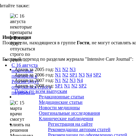
Читайте также:
Информация
Посетители, находящиеся в группе
Гости
, не могут оставлять
Быстрый переход по разделам журнала "Intensive Care Journal":
С 16 августа
Архив за 2005 год:
N1
N2
N3
некоторые
Архив за 2006 год:
N1
N2
SP1
N3
N4
SP2
препараты в
Архив за 2007 год:
N1
N2
N3
N4
России будут
Архив за 2008 год:
SP1
N1
N2
SP2
отпускаться строго
Поиск по всем выпускам
по рецеп ...
Редакционные статьи
Медицинские статьи
Новости медицины
Оригинальные исследования
Клинические наблюдения
Регистрация на сайте
Рекомендации авторам статей
Рекомендации по оформлению статей