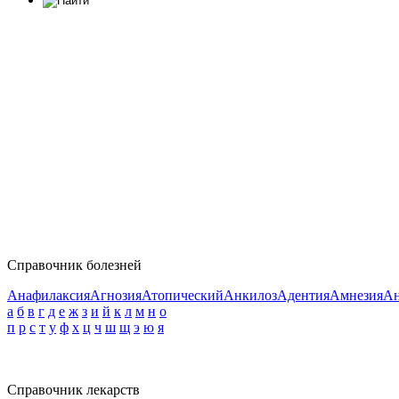
Справочник болезней
Анафилаксия
Агнозия
Атопический
Анкилоз
Адентия
Амнезия
Ан
а
б
в
г
д
е
ж
з
и
й
к
л
м
н
о
п
р
с
т
у
ф
х
ц
ч
ш
щ
э
ю
я
Справочник лекарств