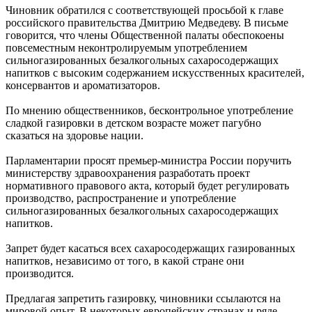
Чиновник обратился с соответствующей просьбой к главе
российского правительства Дмитрию Медведеву. В письме
говорится, что члены Общественной палаты обеспокоены
повсеместным неконтролируемым употреблением
сильногазированных безалкогольных сахаросодержащих
напитков с высоким содержанием искусственных красителей,
консервантов и ароматизаторов.
По мнению общественников, бесконтрольное употребление
сладкой газировки в детском возрасте может пагубно
сказаться на здоровье нации.
Парламентарии просят премьер-министра России поручить
министерству здравоохранения разработать проект
нормативного правового акта, который будет регулировать
производство, распространение и употребление
сильногазированных безалкогольных сахаросодержащих
напитков.
Запрет будет касаться всех сахаросодержащих газированных
напитков, независимо от того, в какой стране они
производится.
Предлагая запретить газировку, чиновники ссылаются на
мировой опыт. В некоторых европейских странах и ряде