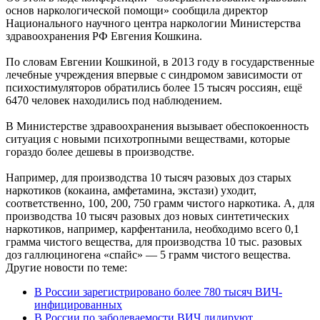
основ наркологической помощи» сообщила директор
Национального научного центра наркологии Министерства
здравоохранения РФ Евгения Кошкина.
По словам Евгении Кошкиной, в 2013 году в государственные
лечебные учреждения впервые с синдромом зависимости от
психостимуляторов обратились более 15 тысяч россиян, ещё
6470 человек находились под наблюдением.
В Министерстве здравоохранения вызывает обеспокоенность
ситуация с новыми психотропными веществами, которые
гораздо более дешевы в производстве.
Например, для производства 10 тысяч разовых доз старых
наркотиков (кокаина, амфетамина, экстази) уходит,
соответственно, 100, 200, 750 грамм чистого наркотика. А, для
производства 10 тысяч разовых доз новых синтетических
наркотиков, например, карфентанила, необходимо всего 0,1
грамма чистого вещества, для производства 10 тыс. разовых
доз галлюциногена «спайс» — 5 грамм чистого вещества.
Другие новости по теме:
В России зарегистрировано более 780 тысяч ВИЧ-
инфицированных
В России по заболеваемости ВИЧ лидируют