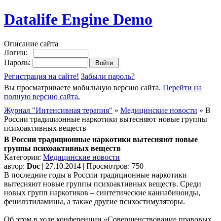
Datalife Engine Demo
Описание сайта
Логин:
Пароль:
Регистрация на сайте!
Забыли пароль?
Вы просматриваете мобильную версию сайта.
Перейти на
полную версию сайта.
Журнал "Интенсивная терапия"
»
Медицинские новости
» В
России традиционные наркотики вытесняют новые группы
психоактивных веществ
В России традиционные наркотики вытесняют новые
группы психоактивных веществ
Категория:
Медицинские новости
автор:
Doc
| 27.10.2014 | Просмотров: 750
В последние годы в России традиционные наркотики
вытесняют новые группы психоактивных веществ. Среди
новых групп наркотиков – синтетические каннабиноиды,
фенилэтиламины, а также другие психостимуляторы.
Об этом в ходе конференции «Совершенствование правовых