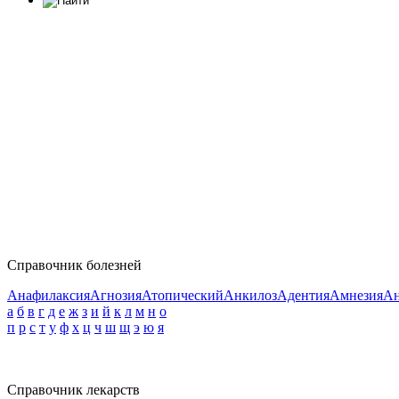
Справочник болезней
Анафилаксия
Агнозия
Атопический
Анкилоз
Адентия
Амнезия
Ан
а
б
в
г
д
е
ж
з
и
й
к
л
м
н
о
п
р
с
т
у
ф
х
ц
ч
ш
щ
э
ю
я
Справочник лекарств