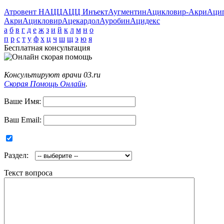
Атровент Н
АЦЦ
АЦЦ Инъект
Аугментин
Ацикловир-Акри
Аци
Акри
Ацикловир
Ацекардол
Ауробин
Ацидекс
а
б
в
г
д
е
ж
з
и
й
к
л
м
н
о
п
р
с
т
у
ф
х
ц
ч
ш
щ
э
ю
я
Бесплатная консультация
Консультируют врачи 03.ru
Скорая Помощь Онлайн
.
Ваше Имя:
Ваш Email:
Раздел:
Текст вопроса