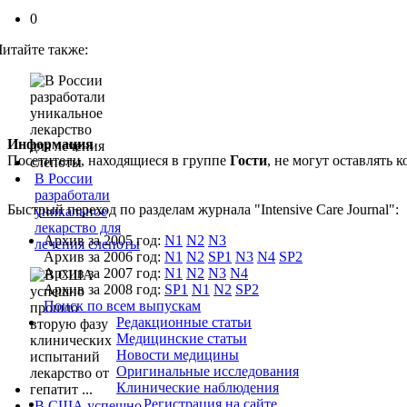
0
Читайте также:
Информация
Посетители, находящиеся в группе
Гости
, не могут оставлять
В России
разработали
Быстрый переход по разделам журнала "Intensive Care Journal":
уникальное
лекарство для
Архив за 2005 год:
N1
N2
N3
лечения слепоты
Архив за 2006 год:
N1
N2
SP1
N3
N4
SP2
Архив за 2007 год:
N1
N2
N3
N4
Архив за 2008 год:
SP1
N1
N2
SP2
Поиск по всем выпускам
Редакционные статьи
Медицинские статьи
Новости медицины
Оригинальные исследования
Клинические наблюдения
Регистрация на сайте
В США успешно