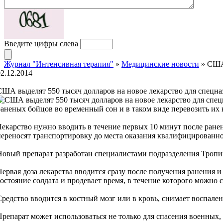
Введите цифры слева
Журнал "Интенсивная терапия"
»
Медицинские новости
» США 
02.12.2014
США выделят 550 тысяч долларов на новое лекарство для спецна
раненых бойцов во временный сон и в таком виде перевозить их 
Лекарство нужно вводить в течение первых 10 минут после ран
переносят транспортировку до места оказания квалифицированн
Новый препарат разработан специалистами подразделения Тропич
Первая доза лекарства вводится сразу после получения ранения 
состояние солдата и продевает время, в течение которого можно 
Средство вводится в костный мозг или в кровь, снимает воспале
Препарат может использоваться не только для спасения военных,