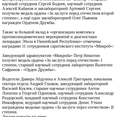
научный сотрудник Сергей Боднев, научный сотрудник
Алексей Кабанов и завлабораторией Артемий Сергеев
получили медаль ордена «За заслуги перед отечеством второй
степени», а ещё один завлабораторией Олег Пьянков
награжден Орденом Дружбы.
Также за большой вклад в «организации комплекса
противоэпидемических мероприятий и диагностики
лихорадки Эбола в Гвинейской Республике» отмечены
наградами 11 сотрудников саратовского института «Микроб»:
Заведующий здравпунктом «Микроба» Петр Никитин
получит медаль ордена «За заслуги перед отечеством» I
степени, старший научный сотрудник лаборатории Валентин
Сафранов - «Орден Дружбы».
Водители Дамира Абдулина и Алексей Григорьев, начальник
сектора отдела Андрей Глазков, заведующий лабораторией
Василий Куклев, старшие научные сотрудники Антон
Лопатин и Георгий Одиноков, научный сотрудник Александр
Раздорский, младший научный сотрудник Константин
Никифоров, ведущий научный сотрудник Денис Уткин
награждены медалью ордена «За заслуги перел отечеством» II
степени.
Другие новости по теме: