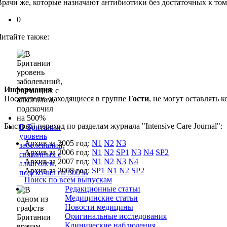
Врачи же, которые назначают антибиотики без достаточных к то
0
Читайте также:
Информация
Посетители, находящиеся в группе
Гости
, не могут оставлять
Быстрый переход по разделам журнала "Intensive Care Journal":
В Британии
уровень
Архив за 2005 год:
N1
N2
N3
заболеваний,
Архив за 2006 год:
N1
N2
SP1
N3
N4
SP2
связанных с
Архив за 2007 год:
N1
N2
N3
N4
алкоголем,
Архив за 2008 год:
SP1
N1
N2
SP2
подскочил на 500%
Поиск по всем выпускам
Редакционные статьи
Медицинские статьи
Новости медицины
Оригинальные исследования
Клинические наблюдения