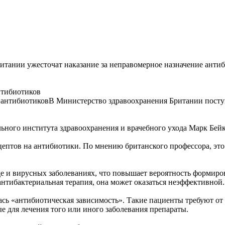
итании ужесточат наказание за неправомерное назначение анти
нтибиотиков
В Министерство здравоохранения Британии поступ
ного института здравоохранения и врачебного ухода Марк Бейк
ептов на антибиотики. По мнению британского профессора, эт
е и вирусных заболеваниях, что повышает вероятность формиро
 антибактериальная терапия, она может оказаться неэффективной.
ась «антибиотическая зависимость». Такие пациенты требуют от
ые для лечения того или иного заболевания препараты.