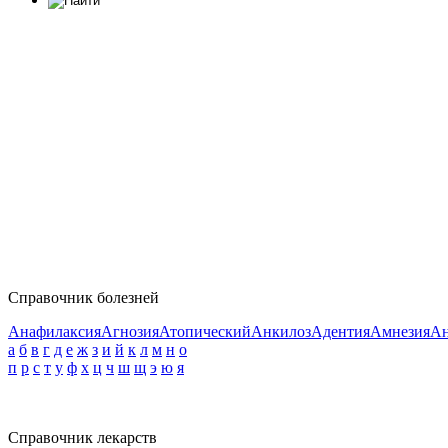
Справочник болезней
Анафилаксия
Агнозия
Атопический
Анкилоз
Адентия
Амнезия
Ан
а
б
в
г
д
е
ж
з
и
й
к
л
м
н
о
п
р
с
т
у
ф
х
ц
ч
ш
щ
э
ю
я
Справочник лекарств