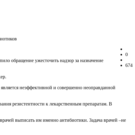
биотиков
0
ило обращение ужесточить надзор за назначение
674
ер.
о является неэффективной и совершенно неоправданной
вания резистентности к лекарственным препаратам. В
 врачей выписать им именно антибиотики. Задача врачей –не