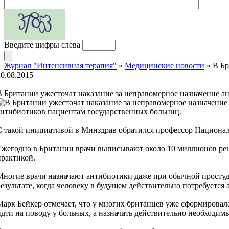
Введите цифры слева
Журнал "Интенсивная терапия"
»
Медицинские новости
» В Бр
20.08.2015
В Британии ужесточат наказание за неправомерное назначение а
антибиотиков пациентам государственных больниц.
С такой инициативой в Минздрав обратился профессор Националь
Ежегодно в Британии врачи выписывают около 10 миллионов рец
практикой.
Многие врачи назначают антибиотики даже при обычной простуд
результате, когда человеку в будущем действительно потребуется
Марк Бейкер отмечает, что у многих британцев уже сформировал
идти на поводу у больных, а назначать действительно необходим