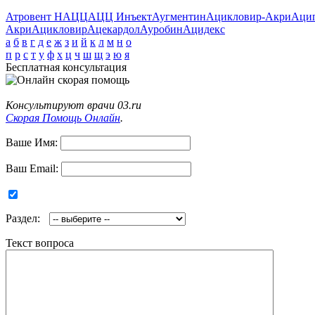
Атровент Н
АЦЦ
АЦЦ Инъект
Аугментин
Ацикловир-Акри
Аци
Акри
Ацикловир
Ацекардол
Ауробин
Ацидекс
а
б
в
г
д
е
ж
з
и
й
к
л
м
н
о
п
р
с
т
у
ф
х
ц
ч
ш
щ
э
ю
я
Бесплатная консультация
Консультируют врачи 03.ru
Скорая Помощь Онлайн
.
Ваше Имя:
Ваш Email:
Раздел:
Текст вопроса