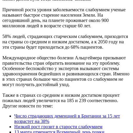
Причиной роста уровня заболеваемости слабоумием ученые
называют быстрое старение населения Земли. На
сегодняшний день, на планете проживает около 900
миллионов людей в возрасте старше 60 лет.
58% людей, страдающих старческим слабоумием, приходится
на страны со средним и низким достатком, а к 2050 году на
эти страны будет приходиться до 68% пациентов.
Международное общество болезни Альцгеймера призывают
правительства стран обратить внимание на эту проблему.
Особенное беспокойство у экспертов вызывают системы
здравоохранения беднейших и развивающихся стран. Именно
в этих странах большое число пациентов со слабоумием не
могут получить достойный уход.
Также в странах со средним и низким достатком процент
пожилых людей увеличится на 185 и 239 соотвественно.
Другие новости по теме:
Число страдающих деменцией в Британии за 15 лет
возрастет на 38%
Низкий рост грозит в старости слабоумием
13 марта отмечается Всемирный день почки