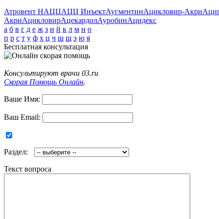
Атровент Н
АЦЦ
АЦЦ Инъект
Аугментин
Ацикловир-Акри
Аци
Акри
Ацикловир
Ацекардол
Ауробин
Ацидекс
а
б
в
г
д
е
ж
з
и
й
к
л
м
н
о
п
р
с
т
у
ф
х
ц
ч
ш
щ
э
ю
я
Бесплатная консультация
Консультируют врачи 03.ru
Скорая Помощь Онлайн
.
Ваше Имя:
Ваш Email:
Раздел:
Текст вопроса