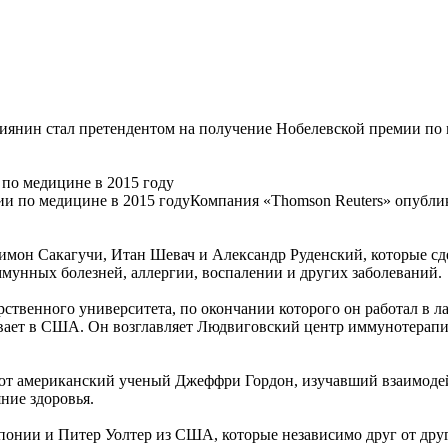
иянин стал претендентом на получение Нобелевской премии по 
по медицине в 2015 году
Компания «Thomson Reuters» опублик
мон Сакагучи, Итан Шевач и Александр Руденский, которые сд
мунных болезней, аллергии, воспалении и других заболеваний.
рственного университета, по окончании которого он работал 
вает в США. Он возглавляет Людвиговский центр иммунотерапии
т американский ученый Джеффри Гордон, изучавший взаимодейс
ние здоровья.
онии и Питер Уолтер из США, которые независимо друг от дру