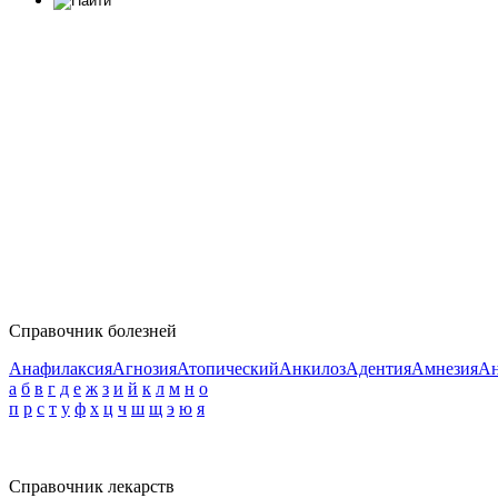
Справочник болезней
Анафилаксия
Агнозия
Атопический
Анкилоз
Адентия
Амнезия
Ан
а
б
в
г
д
е
ж
з
и
й
к
л
м
н
о
п
р
с
т
у
ф
х
ц
ч
ш
щ
э
ю
я
Справочник лекарств