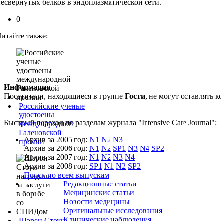
несвернутых белков в эндоплазматической сети.
0
Читайте также:
Информация
Посетители, находящиеся в группе
Гости
, не могут оставлять
Российские ученые
удостоены
Быстрый переход по разделам журнала "Intensive Care Journal":
международной
Галеновской
Архив за 2005 год:
N1
N2
N3
премии
Архив за 2006 год:
N1
N2
SP1
N3
N4
SP2
Архив за 2007 год:
N1
N2
N3
N4
Архив за 2008 год:
SP1
N1
N2
SP2
Поиск по всем выпускам
Редакционные статьи
Медицинские статьи
Новости медицины
Оригинальные исследования
Клинические наблюдения
Шэрон Стоун