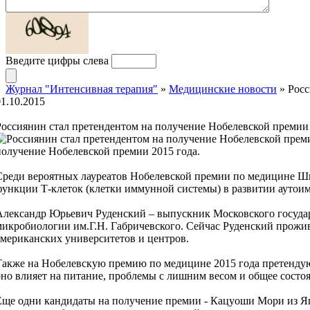
Введите цифры слева
Журнал "Интенсивная терапия"
»
Медицинские новости
» Росс
01.10.2015
Россиянин стал претендентом на получение Нобелевской премии 
получение Нобелевской премии 2015 года.
Среди вероятных лауреатов Нобелевской премии по медицине Ши
функции Т-клеток (клетки иммунной системы) в развитии аутоим
Александр Юрьевич Руденский – выпускник Московского госуда
микробиологии им.Г.Н. Габричевского. Сейчас Руденский прожи
американских университетов и центров.
Также на Нобелевскую премию по медицине 2015 года претендую
оно влияет на питание, проблемы с лишним весом и общее состоя
Еще одни кандидаты на получение премии - Кацуоши Мори из Яп