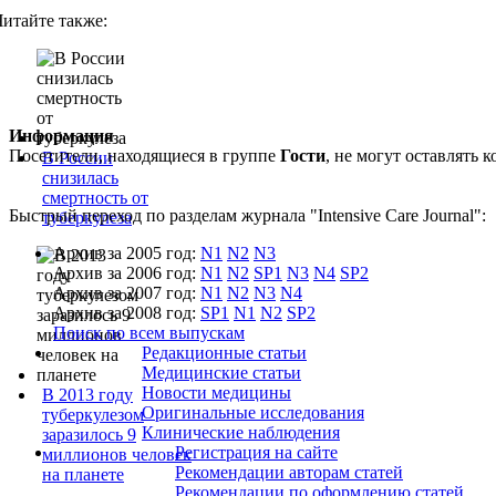
Читайте также:
Информация
Посетители, находящиеся в группе
Гости
, не могут оставлять
В России
снизилась
смертность от
Быстрый переход по разделам журнала "Intensive Care Journal":
туберкулеза
Архив за 2005 год:
N1
N2
N3
Архив за 2006 год:
N1
N2
SP1
N3
N4
SP2
Архив за 2007 год:
N1
N2
N3
N4
Архив за 2008 год:
SP1
N1
N2
SP2
Поиск по всем выпускам
Редакционные статьи
Медицинские статьи
Новости медицины
В 2013 году
Оригинальные исследования
туберкулезом
Клинические наблюдения
заразилось 9
Регистрация на сайте
миллионов человек
Рекомендации авторам статей
на планете
Рекомендации по оформлению статей