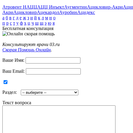
Атровент Н
АЦЦ
АЦЦ Инъект
Аугментин
Ацикловир-Акри
Аци
Акри
Ацикловир
Ацекардол
Ауробин
Ацидекс
а
б
в
г
д
е
ж
з
и
й
к
л
м
н
о
п
р
с
т
у
ф
х
ц
ч
ш
щ
э
ю
я
Бесплатная консультация
Консультируют врачи 03.ru
Скорая Помощь Онлайн
.
Ваше Имя:
Ваш Email:
Раздел:
Текст вопроса