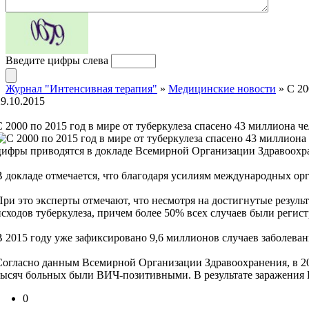
Введите цифры слева
Журнал "Интенсивная терапия"
»
Медицинские новости
» С 20
29.10.2015
С 2000 по 2015 год в мире от туберкулеза спасено 43 миллиона ч
цифры приводятся в докладе Всемирной Организации Здравоохра
В докладе отмечается, что благодаря усилиям международных орга
При это эксперты отмечают, что несмотря на достигнутые резуль
исходов туберкулеза, причем более 50% всех случаев были реги
В 2015 году уже зафиксировано 9,6 миллионов случаев заболеван
Согласно данным Всемирной Организации Здравоохранения, в 2014
тысяч больных были ВИЧ-позитивными. В результате заражения 
0