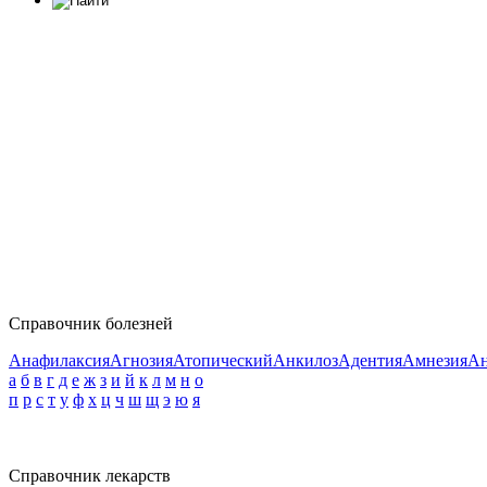
Справочник болезней
Анафилаксия
Агнозия
Атопический
Анкилоз
Адентия
Амнезия
Ан
а
б
в
г
д
е
ж
з
и
й
к
л
м
н
о
п
р
с
т
у
ф
х
ц
ч
ш
щ
э
ю
я
Справочник лекарств