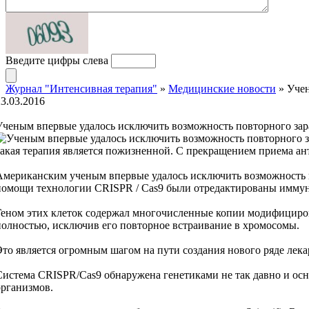
Введите цифры слева
Журнал "Интенсивная терапия"
»
Медицинские новости
» Учен
23.03.2016
Ученым впервые удалось исключить возможность повторного за
такая терапия является пожизненной. С прекращением приема ан
Американским ученым впервые удалось исключить возможность п
помощи технологии CRISPR / Cas9 были отредактированы иммун
Геном этих клеток содержал многочисленные копии модифицирова
полностью, исключив его повторное встраивание в хромосомы.
Это является огромным шагом на пути создания нового ряде лек
Система CRISPR/Cas9 обнаружена генетиками не так давно и ос
организмов.