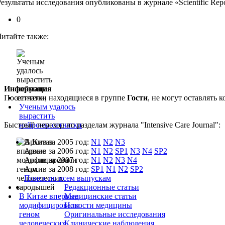
Результаты исследования опубликованы в журнале «Scientific Repo
0
Читайте также:
Информация
Посетители, находящиеся в группе
Гости
, не могут оставлять
Ученым удалось
вырастить
Быстрый переход по разделам журнала "Intensive Care Journal":
нейроны сетчатки
Архив за 2005 год:
N1
N2
N3
Архив за 2006 год:
N1
N2
SP1
N3
N4
SP2
Архив за 2007 год:
N1
N2
N3
N4
Архив за 2008 год:
SP1
N1
N2
SP2
Поиск по всем выпускам
Редакционные статьи
В Китае впервые
Медицинские статьи
модифицировали
Новости медицины
геном
Оригинальные исследования
человеческих
Клинические наблюдения