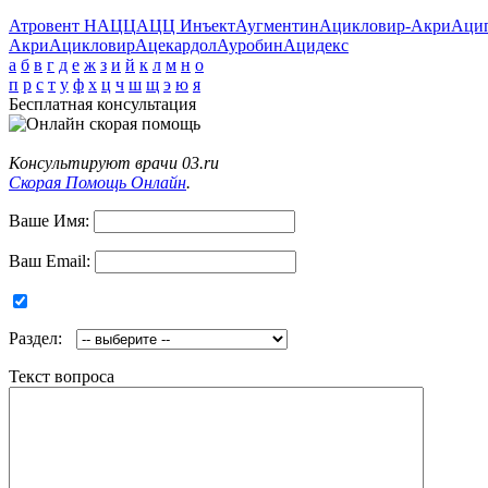
Атровент Н
АЦЦ
АЦЦ Инъект
Аугментин
Ацикловир-Акри
Аци
Акри
Ацикловир
Ацекардол
Ауробин
Ацидекс
а
б
в
г
д
е
ж
з
и
й
к
л
м
н
о
п
р
с
т
у
ф
х
ц
ч
ш
щ
э
ю
я
Бесплатная консультация
Консультируют врачи 03.ru
Скорая Помощь Онлайн
.
Ваше Имя:
Ваш Email:
Раздел:
Текст вопроса