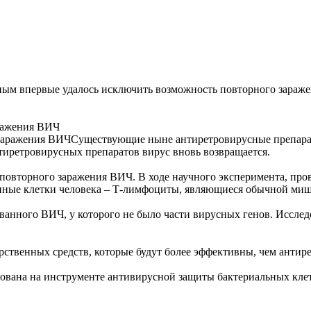
ым впервые удалось исключить возможность повторного зараж
ражения ВИЧ
Существующие ныне антиретровирусные препара
тиретровирусных препаратов вирус вновь возвращается.
овторного заражения ВИЧ. В ходе научного эксперимента, пров
ные клетки человека – Т-лимфоциты, являющиеся обычной миш
нного ВИЧ, у которого не было части вирусных генов. Исследо
арственных средств, которые будут более эффективны, чем анти
нована на инструменте антивирусной защиты бактериальных клет