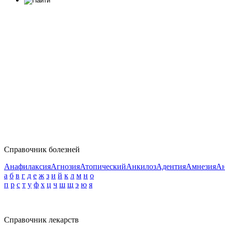
Справочник болезней
Анафилаксия
Агнозия
Атопический
Анкилоз
Адентия
Амнезия
Ан
а
б
в
г
д
е
ж
з
и
й
к
л
м
н
о
п
р
с
т
у
ф
х
ц
ч
ш
щ
э
ю
я
Справочник лекарств