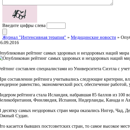
Введите цифры слева
Журнал "Интенсивная терапия"
»
Медицинские новости
» Опуб
26.09.2016
Опубликован рейтинг самых здоровых и нездоровых наций мира
Рейтинг составлен специалистами из Университета Сиэтла с уче
При составлении рейтинга учитывались следующие критерии, вли
гендерное равенство, экономический рост, обеспечение работой, 
Лидером рейтинга стала Исландия, набравшая 85 баллов из 100 
Великобритания, Финляндия, Испания, Нидерланды, Канада и Ав
В десятку самых нездоровых стран мира оказались Нигер, Чад, 
Южный Судан.
Что касается бывших постсоветских стран, то самое высокое мес