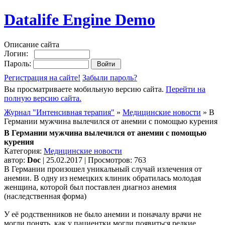
Datalife Engine Demo
Описание сайта
Логин:
Пароль:
Регистрация на сайте!
Забыли пароль?
Вы просматриваете мобильную версию сайта.
Перейти на
полную версию сайта.
Журнал "Интенсивная терапия"
»
Медицинские новости
» В
Германии мужчина вылечился от анемии с помощью курения
В Германии мужчина вылечился от анемии с помощью
курения
Категория:
Медицинские новости
автор:
Doc
| 25.02.2017 | Просмотров: 763
В Германии произошел уникальный случай излечения от
анемии. В одну из немецких клиник обратилась молодая
женщина, которой был поставлен диагноз анемия
(наследственная форма)
У её родственников не было анемии и поначалу врачи не
могли понять, как у пациентки могли появиться редкие