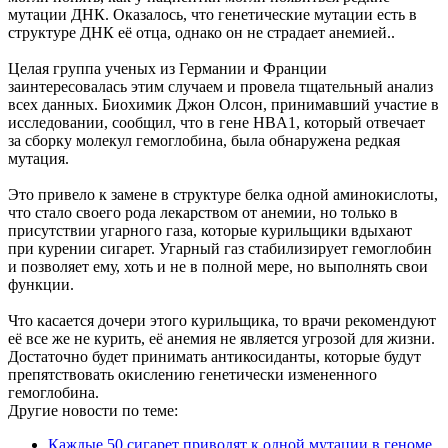
мутации ДНК. Оказалось, что генетические мутации есть в
структуре ДНК её отца, однако он не страдает анемией..
Целая группа ученых из Германии и Франции
заинтересовалась этим случаем и провела тщательный анализ
всех данных. Биохимик Джон Олсон, принимавший участие в
исследовании, сообщил, что в гене HBA1, который отвечает
за сборку молекул гемоглобина, была обнаружена редкая
мутация.
Это привело к замене в структуре белка одной аминокислоты,
что стало своего рода лекарством от анемии, но только в
присутствии угарного газа, которые курильщики вдыхают
при курении сигарет. Угарный газ стабилизирует гемоглобин
и позволяет ему, хоть и не в полной мере, но выполнять свои
функции.
Что касается дочери этого курильщика, то врачи рекомендуют
её все же не курить, её анемия не является угрозой для жизни.
Достаточно будет принимать антикосиданты, которые будут
препятствовать окислению генетически измененного
гемоглобина.
Другие новости по теме:
Каждые 50 сигарет приводят к одной мутации в геноме