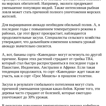
на морских обитателей. Например, экологи предрекают
уменьшение популяции мидий. Также интенсивная рыбная
ловля может стать причиной полного уничтожения морских
жителей.
Для выращивания авокадо необходим обильный полив. А, в
последние годы с повышением температурного режима в
районах, где этот фрукт произрастает, наблюдаются
продолжительные засухи. Специалисты сельского хозяйства
утверждают, что дальнейшем изменении климата урожай
авокадо значительно снизится.
А, вот, бананы сорта «Кавендиш» могут исчезнуть по другой
причине. Корни этих растений страдают от грибка TR4,
который стал быстро распространяться в последние годы в
Пакистане, Индонезии, Австралии и Африке. Если такая
тенденция продолжится, то сорт «Кавендиш» ждет такая же
участь, как и сорт «Грос Мишель» в прошлом столетии.
Засухи в результате глобального потепления могут стать
причиной уменьшения урожая какао-бобов. Кроме того, эти
деревья часто страдают от болезней, которые ежегодно
уничтожают до 30% урожая.
В результате повышения температурного режима кофейные