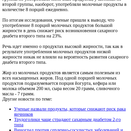
второй группы, наоборот, употребляли молочные продукты в
количестве 8 порций ежедневно.
По итогам исследования, ученые пришли к выводу, что
употребление 8 порций молочных продуктов большой
жирности в день снижает риск возникновения сахарного
диабета второго типа на 23%.
Речь идет именно о продуктах высокой жирности, так как в
результате употребления молочных продуктов низкой
жирности никак не влияли на вероятность развития сахарного
диабета второго типа.
Жир из молочных продуктов является самым полезным из
всех насыщенных жиров. Под одной порцией молочных
продуктов подразумевается порция йогурта, кефира или
молока объемом 200 мл, сыра весом 20 грамм, сливочного
масла - 7 грамм.
Другие новости по теме:
Ученые назвали продукты, которые снижают риск рака
яичников
Трудоголики чаще страдают сахарным диабетом 2-го
типа
Виноград против сердечно-сосудистых заболеваний и