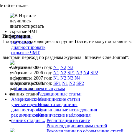
Читайте также:
Информация
В Израиле
Посетители, находящиеся в группе
Гости
, не могут оставлять
научились
диагностировать
скрытые ЧМТ
Быстрый переход по разделам журнала "Intensive Care Journal":
Архив за 2005 год:
N1
N2
N3
Архив за 2006 год:
N1
N2
SP1
N3
N4
SP2
Архив за 2007 год:
N1
N2
N3
N4
Архив за 2008 год:
SP1
N1
N2
SP2
Поиск по всем выпускам
Редакционные статьи
Американские
Медицинские статьи
ученые научились
Новости медицины
диагностировать
Оригинальные исследования
рак яичников на
Клинические наблюдения
ранних стадия ...
Регистрация на сайте
Рекомендации авторам статей
Рекомендации по оформлению статей