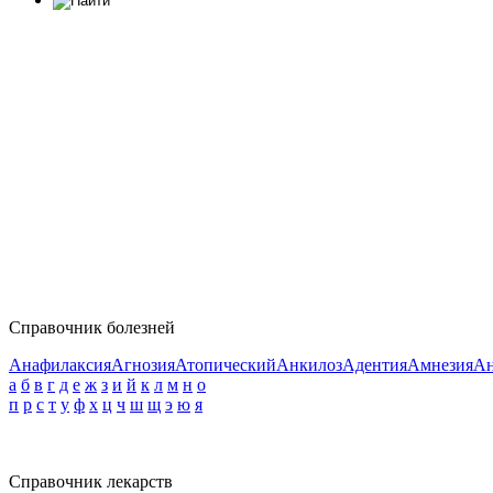
Справочник болезней
Анафилаксия
Агнозия
Атопический
Анкилоз
Адентия
Амнезия
Ан
а
б
в
г
д
е
ж
з
и
й
к
л
м
н
о
п
р
с
т
у
ф
х
ц
ч
ш
щ
э
ю
я
Справочник лекарств