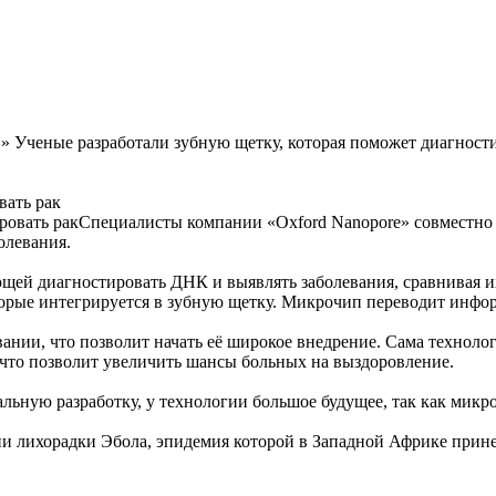
» Ученые разработали зубную щетку, которая поможет диагности
вать рак
Специалисты компании «Oxford Nanopore» совместно 
олевания.
ющей диагностировать ДНК и выявлять заболевания, сравнивая 
оторые интегрируется в зубную щетку. Микрочип переводит инф
вании, что позволит начать её широкое внедрение. Сама техноло
, что позволит увеличить шансы больных на выздоровление.
ьную разработку, у технологии большое будущее, так как микр
и лихорадки Эбола, эпидемия которой в Западной Африке прине