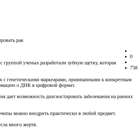
ровать рак
0
с группой ученых разработали зубную щетку, которая
758
их с генетическими маркеарами, привязанными к конкретным
ормацию о ДНК в цифровой формат.
гия дает возможность диагностировать заболевания на ранних
очипы можно внедрить практически в любой предмет.
сла много жертв.