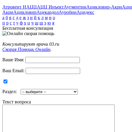
Атровент Н
АЦЦ
АЦЦ Инъект
Аугментин
Ацикловир-Акри
Аци
Акри
Ацикловир
Ацекардол
Ауробин
Ацидекс
а
б
в
г
д
е
ж
з
и
й
к
л
м
н
о
п
р
с
т
у
ф
х
ц
ч
ш
щ
э
ю
я
Бесплатная консультация
Консультируют врачи 03.ru
Скорая Помощь Онлайн
.
Ваше Имя:
Ваш Email:
Раздел:
Текст вопроса