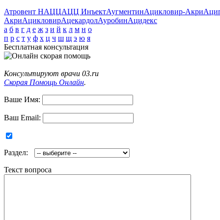
Атровент Н
АЦЦ
АЦЦ Инъект
Аугментин
Ацикловир-Акри
Аци
Акри
Ацикловир
Ацекардол
Ауробин
Ацидекс
а
б
в
г
д
е
ж
з
и
й
к
л
м
н
о
п
р
с
т
у
ф
х
ц
ч
ш
щ
э
ю
я
Бесплатная консультация
Консультируют врачи 03.ru
Скорая Помощь Онлайн
.
Ваше Имя:
Ваш Email:
Раздел:
Текст вопроса