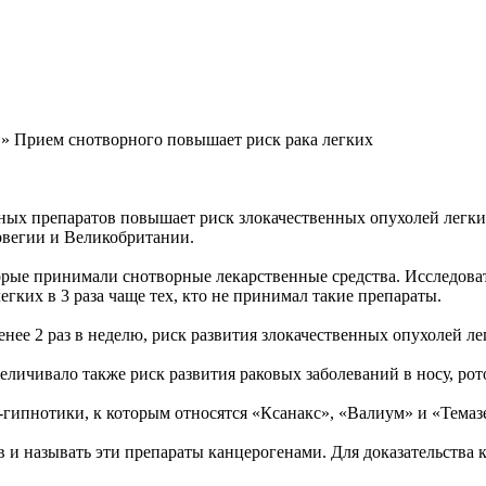
» Прием снотворного повышает риск рака легких
ых препаратов повышает риск злокачественных опухолей легки
рвегии и Великобритании.
рые принимали снотворные лекарственные средства. Исследовате
егких в 3 раза чаще тех, кто не принимал такие препараты.
е 2 раз в неделю, риск развития злокачественных опухолей легк
личивало также риск развития раковых заболеваний в носу, рот
гипнотики, к которым относятся «Ксанакс», «Валиум» и «Темаз
 и называть эти препараты канцерогенами. Для доказательства 