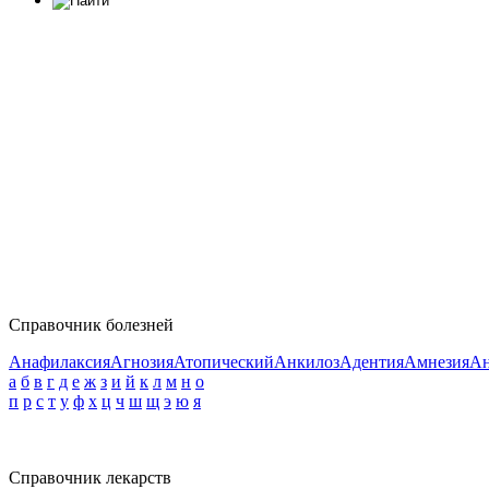
Справочник болезней
Анафилаксия
Агнозия
Атопический
Анкилоз
Адентия
Амнезия
Ан
а
б
в
г
д
е
ж
з
и
й
к
л
м
н
о
п
р
с
т
у
ф
х
ц
ч
ш
щ
э
ю
я
Справочник лекарств