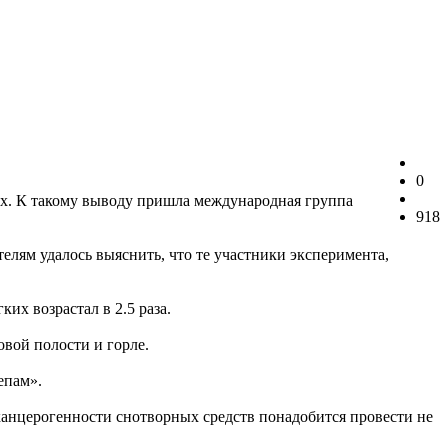
0
х. К такому выводу пришла международная группа
918
лям удалось выяснить, что те участники эксперимента,
их возрастал в 2.5 раза.
овой полости и горле.
епам».
канцерогенности снотворных средств понадобится провести не