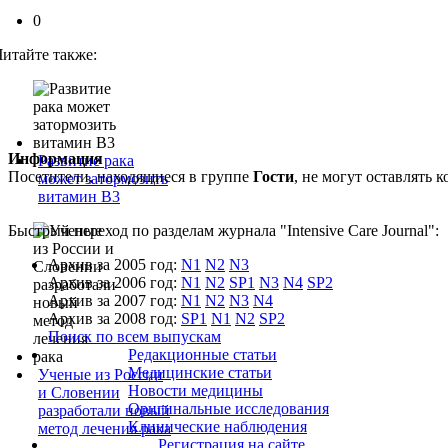
0
Читайте также:
Информация
Развитие рака
Посетители, находящиеся в группе
Гости
, не могут оставлять
может затормозить
витамин B3
Быстрый переход по разделам журнала "Intensive Care Journal":
Архив за 2005 год:
N1
N2
N3
Архив за 2006 год:
N1
N2
SP1
N3
N4
SP2
Архив за 2007 год:
N1
N2
N3
N4
Архив за 2008 год:
SP1
N1
N2
SP2
Поиск по всем выпускам
Редакционные статьи
Медицинские статьи
Ученые из России
Новости медицины
и Словении
Оригинальные исследования
разработали новый
Клинические наблюдения
метод лечения рака
Регистрация на сайте