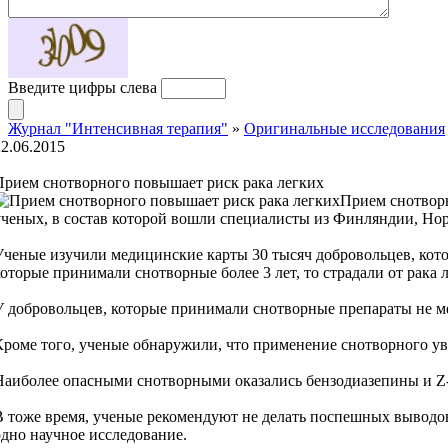
Введите цифры слева
Журнал "Интенсивная терапия"
»
Оригинальные исследования
22.06.2015
Прием снотворного повышает риск рака легких
Прием снотворн
ученых, в состав которой вошли специалисты из Финляндии, Но
Ученые изучили медицинские карты 30 тысяч добровольцев, кото
которые принимали снотворные более 3 лет, то страдали от рака л
У добровольцев, которые принимали снотворные препараты не мене
Кроме того, ученые обнаружили, что применение снотворного уве
Наиболее опасными снотворными оказались бензодиазепины и Z-
В тоже время, ученые рекомендуют не делать поспешных выводов
одно научное исследование.