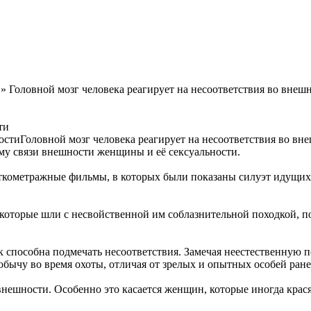
» Головной мозг человека реагирует на несоответствия во внеш
ти
Головной мозг человека реагирует на несоответствия во вн
ему связи внешности женщины и её сексуальности.
ткометражные фильмы, в которых были показаны силуэт идущих 
которые шли с несвойственной им соблазнительной походкой, п
к способна подмечать несоответствия. Замечая неестественную по
обычу во время охоты, отличая от зрелых и опытных особей ра
 внешности. Особенно это касается женщин, которые иногда кра