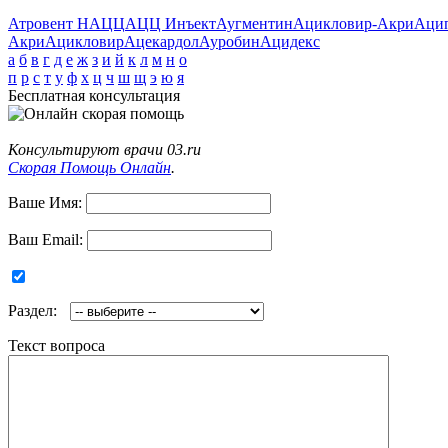
Атровент Н
АЦЦ
АЦЦ Инъект
Аугментин
Ацикловир-Акри
Аци
Акри
Ацикловир
Ацекардол
Ауробин
Ацидекс
а
б
в
г
д
е
ж
з
и
й
к
л
м
н
о
п
р
с
т
у
ф
х
ц
ч
ш
щ
э
ю
я
Бесплатная консультация
Консультируют врачи 03.ru
Скорая Помощь Онлайн
.
Ваше Имя:
Ваш Email:
Раздел:
Текст вопроса