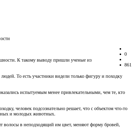
ности
0
ешности. К такому выводу пришли ученые из
861
людей. То есть участники видели только фигуру и походку
оказались испытуемым менее привлекательными, чем те, кто
ходку, человек подсознательно решает, что с объектом что-то
неных и молодых животных.
сят волосы в неподходящий им цвет, меняют форму бровей,