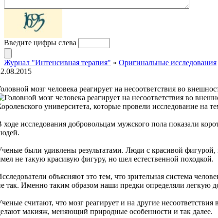
Введите цифры слева
Журнал "Интенсивная терапия"
»
Оригинальные исследования
22.08.2015
Головной мозг человека реагирует на несоответствия во внешнос
Королевского университета, которые провели исследование на т
В ходе исследования добровольцам мужского пола показали коро
людей.
Ученые были удивлены результатами. Люди с красивой фигурой, 
имел не такую красивую фигуру, но шел естественной походкой.
Исследователи объясняют это тем, что зрительная система челове
не так. Именно таким образом наши предки определяли легкую д
Ученые считают, что мозг реагирует и на другие несоответствия
делают макияж, меняющий природные особенности и так далее.