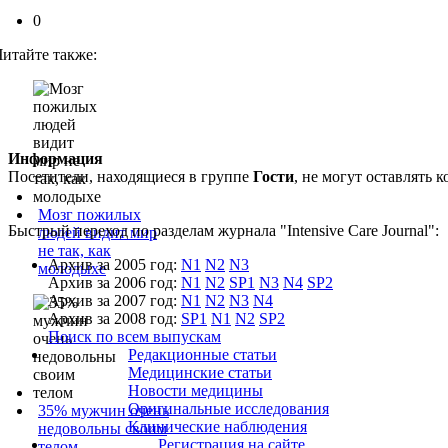
0
Читайте также:
Информация
Посетители, находящиеся в группе
Гости
, не могут оставлять
Мозг пожилых
Быстрый переход по разделам журнала "Intensive Care Journal":
людей видит мир
не так, как
Архив за 2005 год:
N1
N2
N3
молодыхе
Архив за 2006 год:
N1
N2
SP1
N3
N4
SP2
Архив за 2007 год:
N1
N2
N3
N4
Архив за 2008 год:
SP1
N1
N2
SP2
Поиск по всем выпускам
Редакционные статьи
Медицинские статьи
Новости медицины
Оригинальные исследования
35% мужчин очень
Клинические наблюдения
недовольны своим
Регистрация на сайте
телом