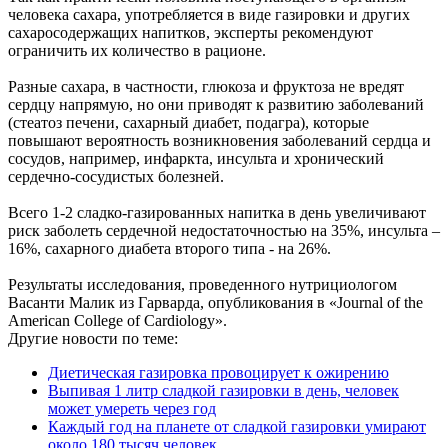
человека сахара, употребляется в виде газировки и других
сахаросодержащих напитков, эксперты рекомендуют
ограничить их количество в рационе.
Разные сахара, в частности, глюкоза и фруктоза не вредят
сердцу напрямую, но они приводят к развитию заболеваний
(стеатоз печени, сахарный диабет, подагра), которые
повышают вероятность возникновения заболеваний сердца и
сосудов, например, инфаркта, инсульта и хронический
сердечно-сосудистых болезней.
Всего 1-2 сладко-газированных напитка в день увеличивают
риск заболеть сердечной недостаточностью на 35%, инсульта –
16%, сахарного диабета второго типа - на 26%.
Результаты исследования, проведенного нутрициологом
Васанти Малик из Гарварда, опубликования в «Journal of the
American College of Cardiology».
Другие новости по теме:
Диетическая газировка провоцирует к ожирению
Выпивая 1 литр сладкой газировки в день, человек
может умереть через год
Каждый год на планете от сладкой газировки умирают
около 180 тысяч человек