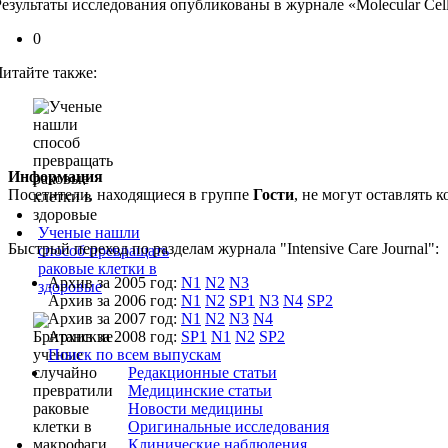
Результаты исследования опубликованы в журнале «Molecular Cell
0
Читайте также:
Информация
Посетители, находящиеся в группе
Гости
, не могут оставлять
Ученые нашли
Быстрый переход по разделам журнала "Intensive Care Journal":
способ превращать
раковые клетки в
Архив за 2005 год:
N1
N2
N3
здоровые
Архив за 2006 год:
N1
N2
SP1
N3
N4
SP2
Архив за 2007 год:
N1
N2
N3
N4
Архив за 2008 год:
SP1
N1
N2
SP2
Поиск по всем выпускам
Редакционные статьи
Медицинские статьи
Новости медицины
Оригинальные исследования
Клинические наблюдения