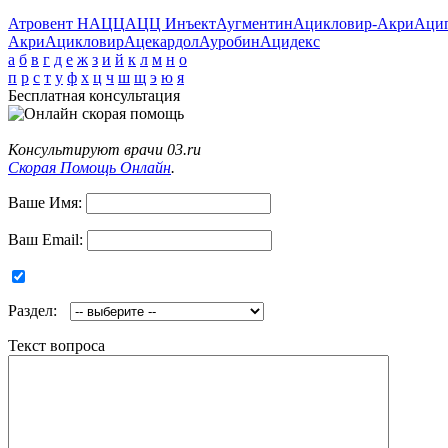
Атровент Н
АЦЦ
АЦЦ Инъект
Аугментин
Ацикловир-Акри
Аци
Акри
Ацикловир
Ацекардол
Ауробин
Ацидекс
а
б
в
г
д
е
ж
з
и
й
к
л
м
н
о
п
р
с
т
у
ф
х
ц
ч
ш
щ
э
ю
я
Бесплатная консультация
Консультируют врачи 03.ru
Скорая Помощь Онлайн
.
Ваше Имя:
Ваш Email:
Раздел:
Текст вопроса