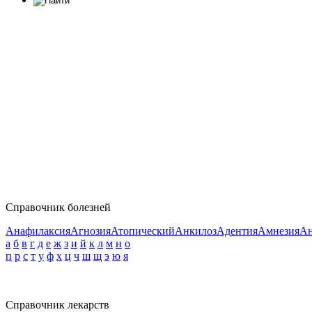
Справочник болезней
Анафилаксия
Агнозия
Атопический
Анкилоз
Адентия
Амнезия
Ан
а
б
в
г
д
е
ж
з
и
й
к
л
м
н
о
п
р
с
т
у
ф
х
ц
ч
ш
щ
э
ю
я
Справочник лекарств