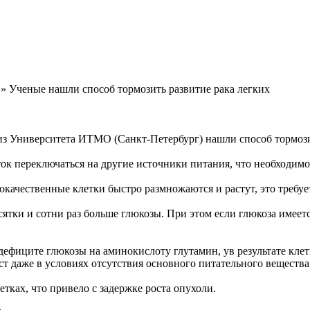
» Ученые нашли способ тормозить развитие рака легких
з Университета ИТМО (Санкт-Петербург) нашли способ тормозит
к переключаться на другие источники питания, что необходимо 
качественные клетки быстро размножаются и растут, это требуе
тки и сотни раз больше глюкозы. При этом если глюкоза имеетс
дефиците глюкозы на аминокислоту глутамин, ув результате кле
ст даже в условиях отсутствия основного питательного вещества
ках, что привело с задержке роста опухоли.