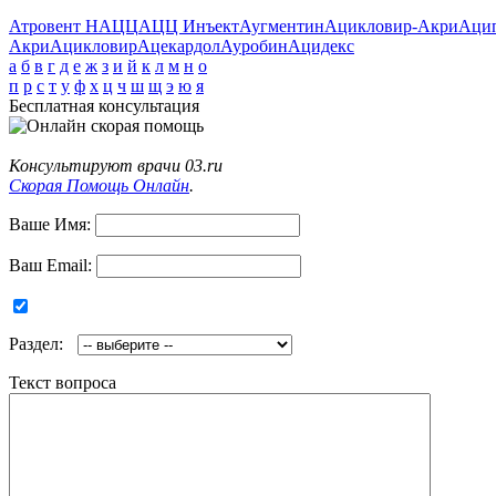
Атровент Н
АЦЦ
АЦЦ Инъект
Аугментин
Ацикловир-Акри
Аци
Акри
Ацикловир
Ацекардол
Ауробин
Ацидекс
а
б
в
г
д
е
ж
з
и
й
к
л
м
н
о
п
р
с
т
у
ф
х
ц
ч
ш
щ
э
ю
я
Бесплатная консультация
Консультируют врачи 03.ru
Скорая Помощь Онлайн
.
Ваше Имя:
Ваш Email:
Раздел:
Текст вопроса