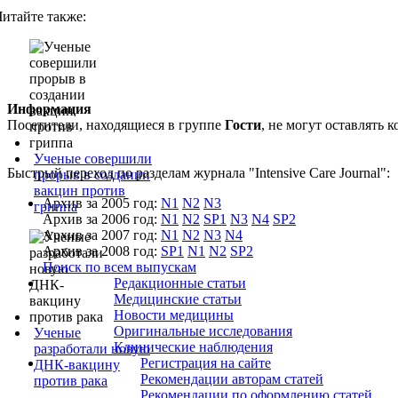
Читайте также:
Информация
Посетители, находящиеся в группе
Гости
, не могут оставлять
Ученые совершили
Быстрый переход по разделам журнала "Intensive Care Journal":
прорыв в создании
вакцин против
Архив за 2005 год:
N1
N2
N3
гриппа
Архив за 2006 год:
N1
N2
SP1
N3
N4
SP2
Архив за 2007 год:
N1
N2
N3
N4
Архив за 2008 год:
SP1
N1
N2
SP2
Поиск по всем выпускам
Редакционные статьи
Медицинские статьи
Новости медицины
Оригинальные исследования
Ученые
Клинические наблюдения
разработали новую
Регистрация на сайте
ДНК-вакцину
Рекомендации авторам статей
против рака
Рекомендации по оформлению статей