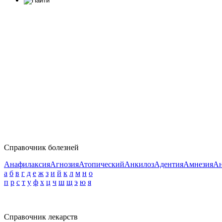
Справочник болезней
Анафилаксия
Агнозия
Атопический
Анкилоз
Адентия
Амнезия
Ан
а
б
в
г
д
е
ж
з
и
й
к
л
м
н
о
п
р
с
т
у
ф
х
ц
ч
ш
щ
э
ю
я
Справочник лекарств