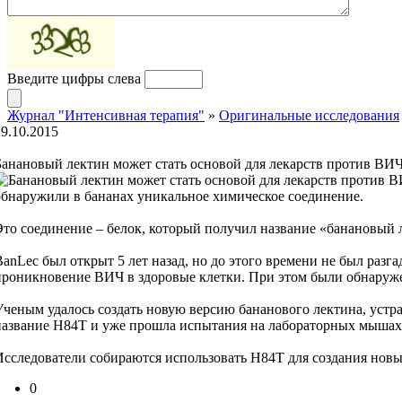
Введите цифры слева
Журнал "Интенсивная терапия"
»
Оригинальные исследования
29.10.2015
Банановый лектин может стать основой для лекарств против ВИ
обнаружили в бананах уникальное химическое соединение.
Это соединение – белок, который получил название «банановый л
BanLec был открыт 5 лет назад, но до этого времени не был раз
проникновение ВИЧ в здоровые клетки. При этом были обнаруже
Ученым удалось создать новую версию бананового лектина, устр
название H84T и уже прошла испытания на лабораторных мышах
Исследователи собираются использовать H84T для создания новы
0