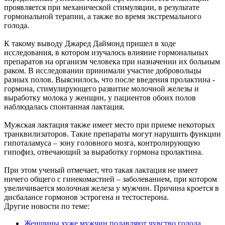
проявляется при механической стимуляции, в результате
гормональной терапии, а также во время экстремального
голода.
К такому выводу Джаред Даймонд пришел в ходе
исследования, в котором изучалось влияние гормональных
препаратов на организм человека при назначении их больным
раком. В исследовании принимали участие добровольцы
разных полов. Выяснилось, что после введения пролактина -
гормона, стимулирующего развитие молочной железы и
выработку молока у женщин, у пациентов обоих полов
наблюдалась спонтанная лактация.
Мужская лактация также имеет место при приеме некоторых
транквилизаторов. Такие препараты могут нарушить функции
гипоталамуса – зону головного мозга, контролирующую
гипофиз, отвечающий за выработку гормона пролактина.
При этом ученый отмечает, что такая лактация не имеет
ничего общего с гинекомастией – заболеванием, при котором
увеличивается молочная железа у мужчин. Причина кроется в
дисбалансе гормонов эстрогена и тестостерона.
Другие новости по теме:
Женщины хуже мужчин подавляют чувство голода