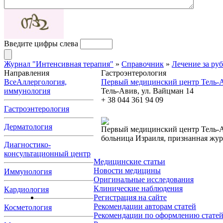
Введите цифры слева
Журнал "Интенсивная терапия"
»
Справочник
»
Лечение за ру
Направления
Гастроэнтерология
Все
Аллергология,
Первый медицинский центр Тель-
иммунология
Тель-Авив, ул. Вайцман 14
+ 38 044 361 94 09
Гастроэнтерология
Дерматология
Первый медицинский центр Тель-А
больница Израиля, признанная жу
Диагностико-
консультационный центр
Медицинские статьи
Новости медицины
Иммунология
Оригинальные исследования
Клинические наблюдения
Кардиология
Регистрация на сайте
Рекомендации авторам статей
Косметология
Рекомендации по оформлению стате