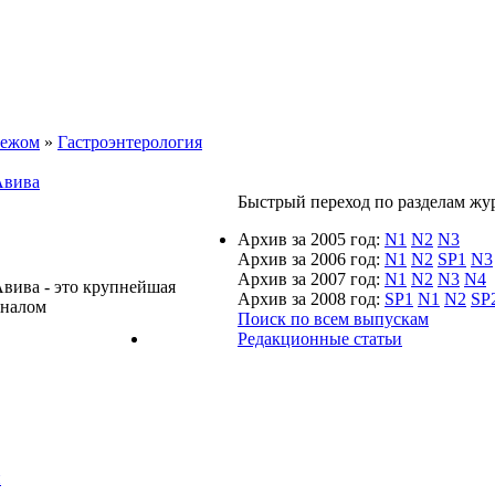
бежом
»
Гастроэнтерология
Авива
Быстрый переход по разделам журн
Архив за 2005 год:
N1
N2
N3
Архив за 2006 год:
N1
N2
SP1
N3
Архив за 2007 год:
N1
N2
N3
N4
вива - это крупнейшая
Архив за 2008 год:
SP1
N1
N2
SP
рналом
Поиск по всем выпускам
Редакционные статьи
й