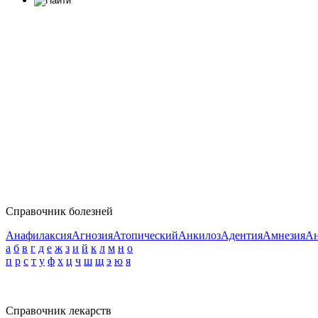
Справочник болезней
Анафилаксия
Агнозия
Атопический
Анкилоз
Адентия
Амнезия
Ан
а
б
в
г
д
е
ж
з
и
й
к
л
м
н
о
п
р
с
т
у
ф
х
ц
ч
ш
щ
э
ю
я
Справочник лекарств