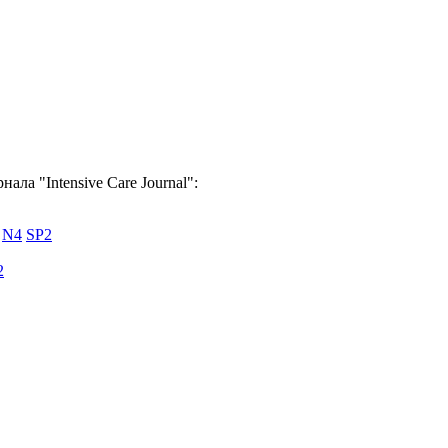
ала "Intensive Care Journal":
N4
SP2
2