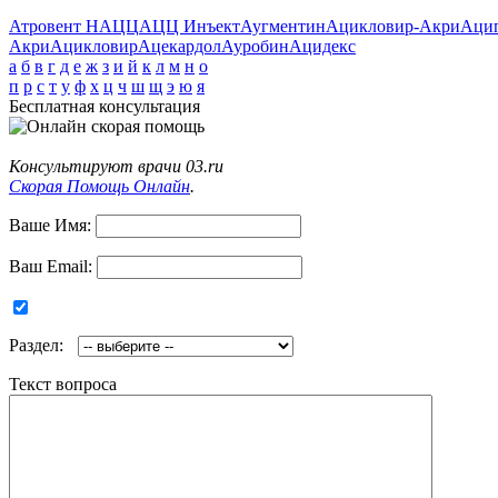
Атровент Н
АЦЦ
АЦЦ Инъект
Аугментин
Ацикловир-Акри
Аци
Акри
Ацикловир
Ацекардол
Ауробин
Ацидекс
а
б
в
г
д
е
ж
з
и
й
к
л
м
н
о
п
р
с
т
у
ф
х
ц
ч
ш
щ
э
ю
я
Бесплатная консультация
Консультируют врачи 03.ru
Скорая Помощь Онлайн
.
Ваше Имя:
Ваш Email:
Раздел:
Текст вопроса