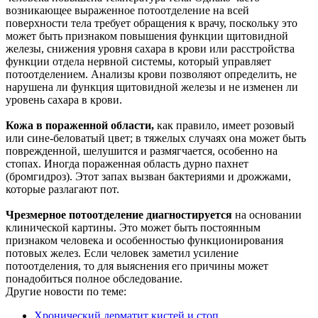
возникающее выраженное потоотделение на всей
поверхности тела требует обращения к врачу, поскольку это
может быть признаком повышения функции щитовидной
железы, снижения уровня сахара в крови или расстройства
функции отдела нервной системы, который управляет
потоотделением. Анализы крови позволяют определить, не
нарушена ли функция щитовидной железы и не изменен ли
уровень сахара в крови.
Кожа в пораженной области,
как правило, имеет розовый
или сине-беловатый цвет; в тяжелых случаях она может быть
поврежденной, шелушится и размягчается, особенно на
стопах. Иногда пораженная область дурно пахнет
(бромгидроз). Этот запах вызван бактериями и дрожжами,
которые разлагают пот.
Чрезмерное потоотделение диагностируется
на основании
клинической картины. Это может быть постоянным
признаком человека и особенностью функционирования
потовых желез. Если человек заметил усиление
потоотделения, то для выяснения его причины может
понадобиться полное обследование.
Другие новости по теме:
Хронический дерматит кистей и стоп