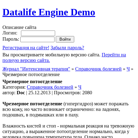
Datalife Engine Demo
Описание сайта
Логин:
Пароль:
Регистрация на сайте!
Забыли пароль?
Вы просматриваете мобильную версию сайта.
Перейти на
полную версию сайта.
Журнал "Интенсивная терапия"
»
Справочник болезней
»
Ч
»
Чрезмерное потоотделение
Чрезмерное потоотделение
Категория:
Справочник болезней
»
Ч
автор:
Doc
| 25.12.2013 | Просмотров: 2080
Чрезмерное потоотделение
(гипергидроз) может поражать
всю кожу, но часто возникает ограниченно: на ладонях,
подошвах, в подмышках или в паху.
Влажность кистей и стоп - нормальная реакция на тревожную
ситуацию, а выраженное потоотделение нормально, когда у
человека повышена температура тела. Однако часто