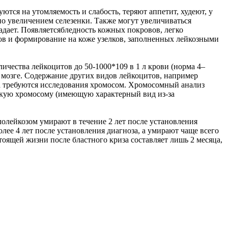
ся на утомляемость и слабость, теряют аппетит, худеют, у
но увеличением селезенки. Также могут увеличиваться
падает. Появляетсябледность кожных покровов, легко
ов и формирование на коже узелков, заполненных лейкозными
ичества лейкоцитов до 50-1000*109 в 1 л крови (норма 4–
 мозге. Содержание других видов лейкоцитов, например
а требуются исследования хромосом. Хромосомный анализ
скую хромосому (имеющую характерный вид из-за
лолейкозом умирают в течение 2 лет после установления
лее 4 лет после установления диагноза, а умирают чаще всего
тоящей жизни после бластного криза составляет лишь 2 месяца,