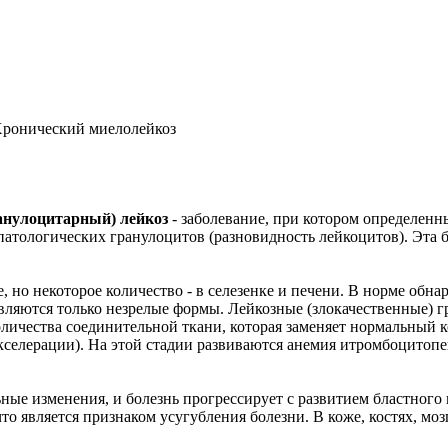
ронический миелолейкоз
анулоцитарный) лейкоз
- заболевание, при котором определенны
патологических гранулоцитов (разновидность лейкоцитов). Эта 
 но некоторое количество - в селезенке и печени. В норме обнар
являются только незрелые формы. Лейкозные (злокачественные) 
личества соединительной ткани, которая заменяет нормальный к
акселерации). На этой стадии развиваются анемия итромбоцитопе
ые изменения, и болезнь прогрессирует с развитием бластного 
то является признаком усугубления болезни. В коже, костях, моз