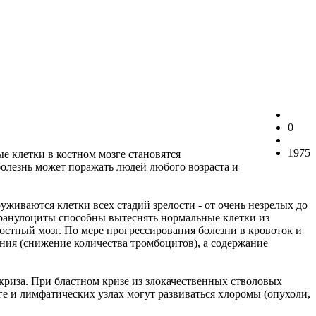
0
1975
е клетки в костном мозге становятся
болезнь может поражать людей любого возраста и
уживаются клетки всех стадий зрелости - от очень незрелых до
гранулоциты способны вытеснять нормальные клетки из
остный мозг. По мере прогрессирования болезни в кровоток и
ния (снижение количества тромбоцитов), а содержание
криза. При бластном кризе из злокачественных стволовых
ге и лимфатических узлах могут развиваться хлоромы (опухоли,