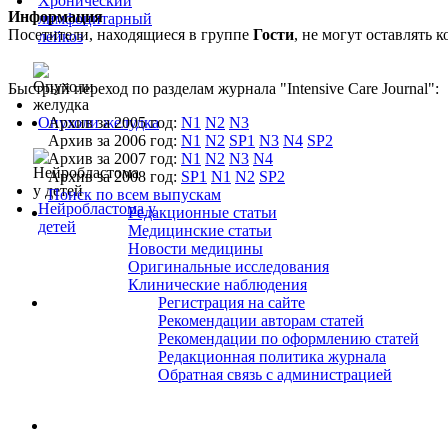
Хронический
Информация
лимфоцитарный
Посетители, находящиеся в группе
Гости
, не могут оставлять
лейкоз
Быстрый переход по разделам журнала "Intensive Care Journal":
Опухоли желудка
Архив за 2005 год:
N1
N2
N3
Архив за 2006 год:
N1
N2
SP1
N3
N4
SP2
Архив за 2007 год:
N1
N2
N3
N4
Архив за 2008 год:
SP1
N1
N2
SP2
Поиск по всем выпускам
Нейробластома у
Редакционные статьи
детей
Медицинские статьи
Новости медицины
Оригинальные исследования
Клинические наблюдения
Регистрация на сайте
Рекомендации авторам статей
Рекомендации по оформлению статей
Редакционная политика журнала
Обратная связь с администрацией