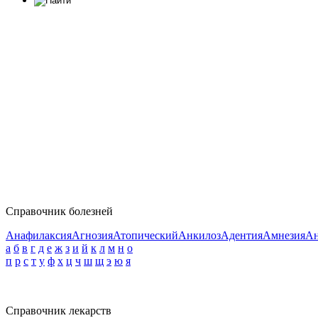
Справочник болезней
Анафилаксия
Агнозия
Атопический
Анкилоз
Адентия
Амнезия
Ан
а
б
в
г
д
е
ж
з
и
й
к
л
м
н
о
п
р
с
т
у
ф
х
ц
ч
ш
щ
э
ю
я
Справочник лекарств