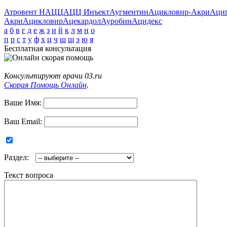
Атровент Н
АЦЦ
АЦЦ Инъект
Аугментин
Ацикловир-Акри
Аци
Акри
Ацикловир
Ацекардол
Ауробин
Ацидекс
а
б
в
г
д
е
ж
з
и
й
к
л
м
н
о
п
р
с
т
у
ф
х
ц
ч
ш
щ
э
ю
я
Бесплатная консультация
Консультируют врачи 03.ru
Скорая Помощь Онлайн
.
Ваше Имя:
Ваш Email:
Раздел:
Текст вопроса