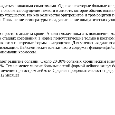
ждаться никакими симптомами. Однако некоторые больные жалуют
, появляется ощущение тяжести в животе, которое обычно вызва
зко ухудшается, так как количество эритроцитов и тромбоцитов 
. Повышение температуры тела, увеличение лимфатических узл
 простого анализа крови. Анализ может показать повышение кол
 стадиях созревания, в норме присутствующие только в костном
живаются и незрелые формы эритроцитов. Для уточнения диагноз
анслокации. Лейкемические клетки часто содержат филадельфий
е аномалии хромосом.
дляет развитие болезни. Около 20-30% больных хроническим мие
%. Тем не менее многие больные с этой формой лейкоза живут бо
а лечение при остром лейкозе. Средняя продолжительность предс
12 месяцев.