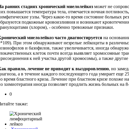
На ранних стадиях хронический миелолейкоз
может не cопрово
них повышается температура тела, отмечается ночная потливость
лимфатические узлы. Через какое-то время состояние больных ре
образуются подкожные кровоизлияния и возникают кровотечения
гранулоцитами (хлором), - особенно тревожные признаки.
Хронический миелолейкоз часто диагностируется
на основании
9*109). При этом обнаруживают незрелые лейкоциты в различных
эозинофилов и базофилов, также увеличивается, иногда обнару
злокачественных клеток почти всегда выявляет хромосомные тр
присоединения к ней участка другой хромосомы), а также други
Как правило, лечение не приводит к выздоровлению
, но заме
диагноза, а в течение каждого последующего года умирает еще 25
во время бластного криза. Лечение при бластном кризе похоже н
но химиотерапия иногда позволяет продлить жизнь больных на 8-
0
Читайте также: