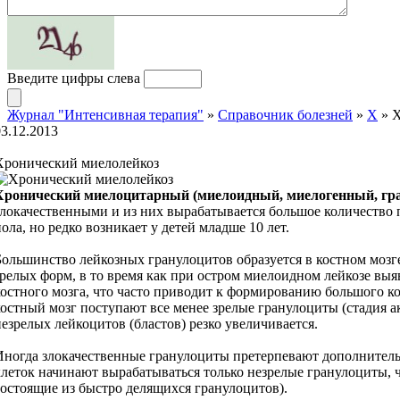
Введите цифры слева
Журнал "Интенсивная терапия"
»
Справочник болезней
»
Х
» Х
03.12.2013
Хронический миелолейкоз
Хронический миелоцитарный (миелоидный, миелогенный, гр
злокачественными и из них вырабатывается большое количество 
пола, но редко возникает у детей младше 10 лет.
Большинство лейкозных гранулоцитов образуется в костном мозге,
зрелых форм, в то время как при остром миелоидном лейкозе вы
костного мозга, что часто приводит к формированию большого ко
костный мозг поступают все менее зрелые гранулоциты (стадия 
незрелых лейкоцитов (бластов) резко увеличивается.
Иногда злокачественные гранулоциты претерпевают дополнительн
клеток начинают вырабатываться только незрелые гранулоциты, ч
состоящие из быстро делящихся гранулоцитов).