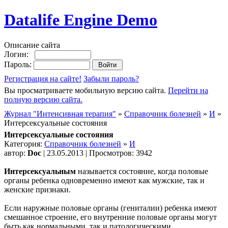
Datalife Engine Demo
Описание сайта
Логин:
Пароль:
Регистрация на сайте!
Забыли пароль?
Вы просматриваете мобильную версию сайта.
Перейти на
полную версию сайта.
Журнал "Интенсивная терапия"
»
Справочник болезней
»
И
»
Интерсексуальные состояния
Интерсексуальные состояния
Категория:
Справочник болезней
»
И
автор:
Doc
| 23.05.2013 | Просмотров: 3942
Интерсексуальным
называется состояние, когда половые
органы ребенка одновременно имеют как мужские, так и
женские признаки.
Если наружные половые органы (гениталии) ребенка имеют
смешанное строение, его внутренние половые органы могут
быть как нормальными, так и патологическими.