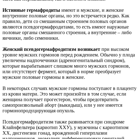
Истинные гермафродиты
имеют и мужские, и женские
внутренние половые органы, но это встречается редко. Как
правило, дети со смешанным строением половых органов
являются псевдогермафродитами, то есть имеют наружные
половые органы смешанного строения, а внутренние – либо
яичники, либо семенники.
Женский псевдогермафродитизм возникает
при высоком
уровне мужских гормонов перед рождением. Обычно у плода
увеличены надпочечники (адреногенитальный синдром),
которые вырабатывают слишком много мужских гормонов,
или отсутствует фермент, который в норме преобразует
мужские половые гормоны в женские.
В некоторых случаях мужские гормоны поступают в плаценту
из крови матери. Это может произойти в том случае, если
женщина получает прогестерон, чтобы предотвратить
самопроизвольный аборт (выкидыш), или у нее имеется
гормонопродуцирующая опухоль.
Псевдогермафродитизм также развивается при синдроме
Клайнфельтера (кариотип ХХУ), у мужчины с кариотипом
ХХ, дисгенезии гонад, врожденной гиперплазии
надпочечников, аномалиях дифференцировки гениталий,