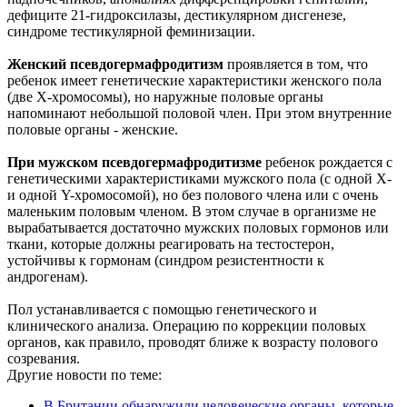
дефиците 21-гидроксилазы, дестикулярном дисгенезе,
синдроме тестикулярной феминизации.
Женский псевдогермафродитизм
проявляется в том, что
ребенок имеет генетические характеристики женского пола
(две X-хромосомы), но наружные половые органы
напоминают небольшой половой член. При этом внутренние
половые органы - женские.
При мужском псевдогермафродитизме
ребенок рождается с
генетическими характеристиками мужского пола (с одной X-
и одной Y-хромосомой), но без полового члена или с очень
маленьким половым членом. В этом случае в организме не
вырабатывается достаточно мужских половых гормонов или
ткани, которые должны реагировать на тестостерон,
устойчивы к гормонам (синдром резистентности к
андрогенам).
Пол устанавливается с помощью генетического и
клинического анализа. Операцию по коррекции половых
органов, как правило, проводят ближе к возрасту полового
созревания.
Другие новости по теме:
В Британии обнаружили человеческие органы, которые