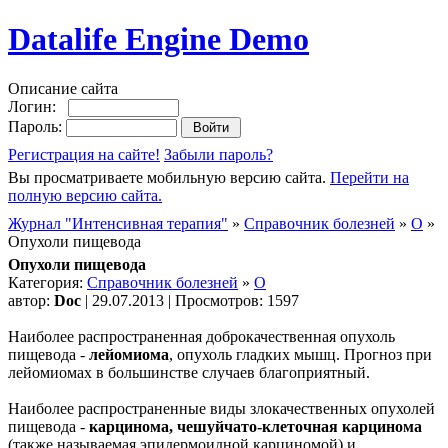
Datalife Engine Demo
Описание сайта
Логин:
Пароль:
Регистрация на сайте!
Забыли пароль?
Вы просматриваете мобильную версию сайта.
Перейти на
полную версию сайта.
Журнал "Интенсивная терапия"
»
Справочник болезней
»
О
»
Опухоли пищевода
Опухоли пищевода
Категория:
Справочник болезней
»
О
автор:
Doc
| 29.07.2013 | Просмотров: 1597
Наиболее распространенная доброкачественная опухоль
пищевода -
лейомиома
, опухоль гладких мышц. Прогноз при
лейомиомах в большинстве случаев благоприятный.
Наиболее распространенные виды злокачественных опухолей
пищевода -
карцинома, чешуйчато-клеточная карцинома
(также называемая эпидермоидной карциномой) и