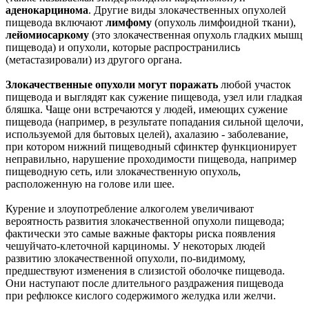
аденокарцинома
. Другие виды злокачественных опухолей
пищевода включают
лимфому
(опухоль лимфоидной ткани),
лейомиосаркому
(это злокачественная опухоль гладких мышц
пищевода) и опухоли, которые распространились
(метастазировали) из другого органа.
Злокачественные опухоли могут поражать
любой участок
пищевода и выглядят как сужение пищевода, узел или гладкая
бляшка. Чаще они встречаются у людей, имеющих сужение
пищевода (например, в результате попадания сильной щелочи,
используемой для бытовых целей), ахалазию - заболевание,
при котором нижний пищеводный сфинктер функционирует
неправильно, нарушение проходимости пищевода, например
пищеводную сеть, или злокачественную опухоль,
расположенную на голове или шее.
Курение и злоупотребление алкоголем увеличивают
вероятность развития злокачественной опухоли пищевода;
фактически это самые важные факторы риска появления
чешуйчато-клеточной карциномы. У некоторых людей
развитию злокачественной опухоли, по-видимому,
предшествуют изменения в cлизистой оболочке пищевода.
Они наступают после длительного раздражения пищевода
при рефлюксе кислого содержимого желудка или желчи.