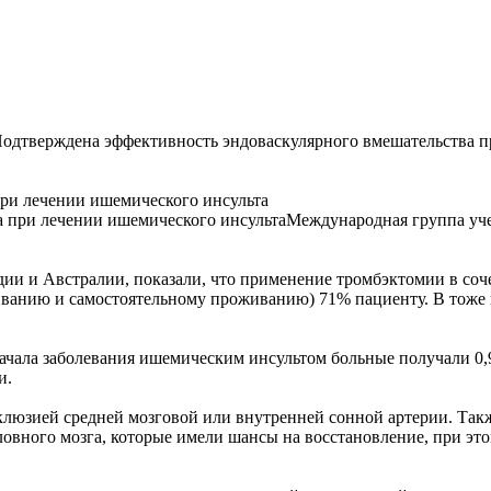
одтверждена эффективность эндоваскулярного вмешательства п
ри лечении ишемического инсульта
Международная группа уче
дии и Австралии, показали, что применение тромбэктомии в со
ванию и самостоятельному проживанию) 71% пациенту. В тоже в
 начала заболевания ишемическим инсультом больные получали 0,9
и.
клюзией средней мозговой или внутренней сонной артерии. Так
вного мозга, которые имели шансы на восстановление, при это