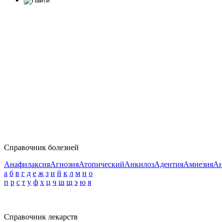
Справочник болезней
Анафилаксия
Агнозия
Атопический
Анкилоз
Адентия
Амнезия
Ан
а
б
в
г
д
е
ж
з
и
й
к
л
м
н
о
п
р
с
т
у
ф
х
ц
ч
ш
щ
э
ю
я
Справочник лекарств