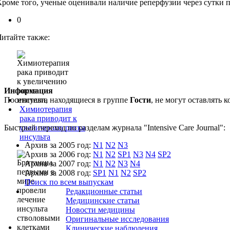
Кроме того, ученые оценивали наличие реперфузии через сутки п
0
Читайте также:
Информация
Посетители, находящиеся в группе
Гости
, не могут оставлять
Химиотерапия
рака приводит к
Быстрый переход по разделам журнала "Intensive Care Journal":
увеличению риска
инсульта
Архив за 2005 год:
N1
N2
N3
Архив за 2006 год:
N1
N2
SP1
N3
N4
SP2
Архив за 2007 год:
N1
N2
N3
N4
Архив за 2008 год:
SP1
N1
N2
SP2
Поиск по всем выпускам
Редакционные статьи
Медицинские статьи
Новости медицины
Оригинальные исследования
Клинические наблюдения