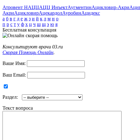
Атровент Н
АЦЦ
АЦЦ Инъект
Аугментин
Ацикловир-Акри
Аци
Акри
Ацикловир
Ацекардол
Ауробин
Ацидекс
а
б
в
г
д
е
ж
з
и
й
к
л
м
н
о
п
р
с
т
у
ф
х
ц
ч
ш
щ
э
ю
я
Бесплатная консультация
Консультируют врачи 03.ru
Скорая Помощь Онлайн
.
Ваше Имя:
Ваш Email:
Раздел:
Текст вопроса