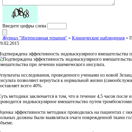
Введите цифры слева
Журнал "Интенсивная терапия"
»
Клинические наблюдения
» П
19.02.2015
Подтверждена эффективность эндоваскулярного вмешательства п
вмешательства при лечении ишемического инсульта.
Результаты исследования, проведенного учеными из новой Зелан
инсульта позволяют вернуться к нормальной жизни (самообслужи
составляет всего 40%.
Суть методики заключается в том, что в течение 4,5 часов после
проводится эндоваскулярное вмешательство путем тромбоэктоми
Оценка эффективности методики проводилась на пациентах с ок
больных должны были выявляться очаги поврежденной ткани голо
объеме.