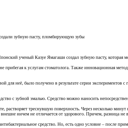
оздали зубную пасту, пломбирующую зубы
понский ученый Казуе Ямагаши создал зубную пасту, которая м
 не прибегая к услугам стоматолога. Также инновационная метод
овой для неё, было получено в результате серии экспериментов 
дство с зубной эмалью. Средство можно наносить непосредствен
сте, растворяет треснувшую поверхность. Через несколько минут
б внешне ничем не отличается от здорового. Причем, разница не
антибактериальное средство. Но, есть одно условие – после при