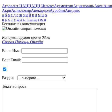
Атровент Н
АЦЦ
АЦЦ Инъект
Аугментин
Ацикловир-Акри
Аци
Акри
Ацикловир
Ацекардол
Ауробин
Ацидекс
а
б
в
г
д
е
ж
з
и
й
к
л
м
н
о
п
р
с
т
у
ф
х
ц
ч
ш
щ
э
ю
я
Бесплатная консультация
Консультируют врачи 03.ru
Скорая Помощь Онлайн
.
Ваше Имя:
Ваш Email:
Раздел:
Текст вопроса