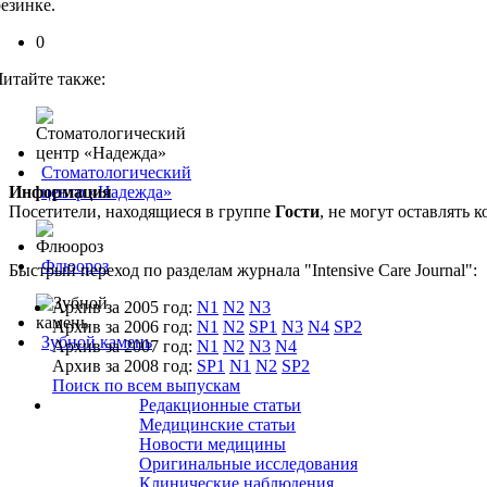
резинке.
0
Читайте также:
Стоматологический
Информация
центр «Надежда»
Посетители, находящиеся в группе
Гости
, не могут оставлять
Флюороз
Быстрый переход по разделам журнала "Intensive Care Journal":
Архив за 2005 год:
N1
N2
N3
Архив за 2006 год:
N1
N2
SP1
N3
N4
SP2
Зубной камень
Архив за 2007 год:
N1
N2
N3
N4
Архив за 2008 год:
SP1
N1
N2
SP2
Поиск по всем выпускам
Редакционные статьи
Медицинские статьи
Новости медицины
Оригинальные исследования
Клинические наблюдения