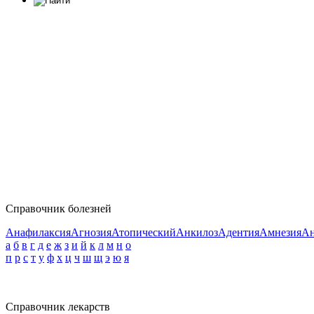
Справочник болезней
Анафилаксия
Агнозия
Атопический
Анкилоз
Адентия
Амнезия
Ан
а
б
в
г
д
е
ж
з
и
й
к
л
м
н
о
п
р
с
т
у
ф
х
ц
ч
ш
щ
э
ю
я
Справочник лекарств