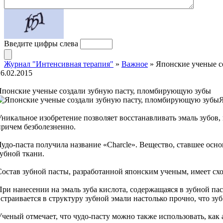
Введите цифры слева
Журнал "Интенсивная терапия"
»
Важное
» Японские ученые с
26.02.2015
Японские ученые создали зубную пасту, пломбирующую зубы
Я
Уникальное изобретение позволяет восстанавливать эмаль зубов,
причем безболезненно.
Чудо-паста получила название «Charcle». Вещество, ставшее осн
зубной ткани.
Состав зубной пасты, разработанной японским ученым, имеет схо
При нанесении на эмаль зуба кислота, содержащаяся в зубной па
встраивается в структуру зубной эмали настолько прочно, что зу
Ученый отмечает, что чудо-пасту можно также использовать, как 